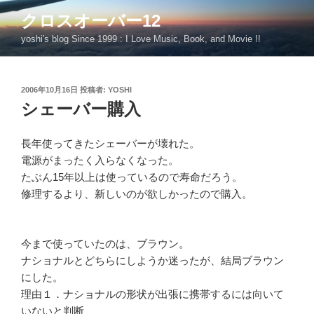
コ
クロスオーバー12
ン
yoshi's blog Since 1999 : I Love Music, Book, and Movie !!
テ
ン
ツ
投
2006年10月16日
投稿者:
YOSHI
へ
稿
シェーバー購入
ス
日:
キ
ッ
長年使ってきたシェーバーが壊れた。
プ
電源がまったく入らなくなった。
たぶん15年以上は使っているので寿命だろう。
修理するより、新しいのが欲しかったので購入。
今まで使っていたのは、ブラウン。
ナショナルとどちらにしようか迷ったが、結局ブラウン
にした。
理由１．ナショナルの形状が出張に携帯するには向いて
いないと判断