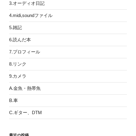
3.オーディオ日記
4.midi,soundファイル
5.雑記
6.読んだ本
7.プロフィール
8.リンク
9.カメラ
A.金魚・熱帯魚
B.車
C.ギター、DTM
最近の投稿