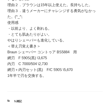
理由２．ブラウンは15年以上使えた。長持ちした。
理由３．違うメーカーにチャレンジする勇気がなかっ
た。(^_^;
使用感
・以前より、よく剃れる。
・とても肌あたりがよい。
やはりシェーバーも進化している。
＜替え刃覚え書き＞
Braun シェーバー コントゥア BS5884 用
網刃 F 590S(黒) \3,675
内刃 C 7000/504 \2,730
網刃＋内刃セット(黒) F/C 590S \5,670
1年半で刃を交換する。
カ
5.雑記
テ
ゴ