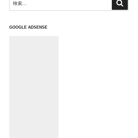
検
索
索:
GOOGLE ADSENSE