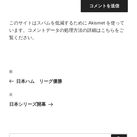
このサイトはスパムを低減するために Akismet を使って
います。
コメントデータの処理方法の詳細はこちらをご
覧ください
。
投
前
前
稿
の
日本ハム リーグ優勝
ナ
投
ビ
稿
次
次
ゲ
の
日本シリーズ開幕
投
ー
稿
シ
ョ
ン
検