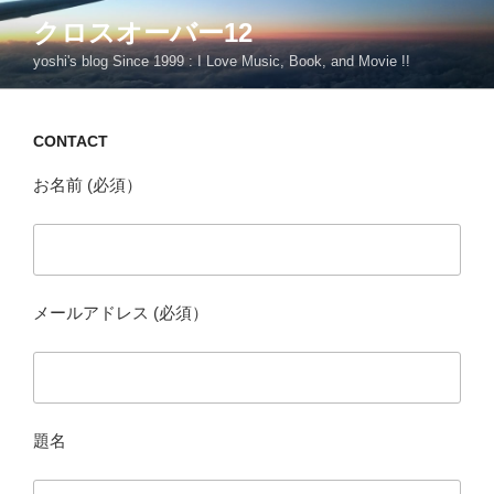
コ
クロスオーバー12
ン
yoshi's blog Since 1999 : I Love Music, Book, and Movie !!
テ
ン
ツ
CONTACT
へ
ス
お名前 (必須）
キ
ッ
プ
メールアドレス (必須）
題名