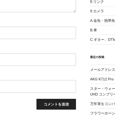
8.リンク
9.カメラ
A.金魚・熱帯魚
B.車
C.ギター、DT
最近の投稿
メールアドレ
AKG K712 Pro
スター・ウォー
UHD コンプリ
万年筆をコン
フラワーホーン