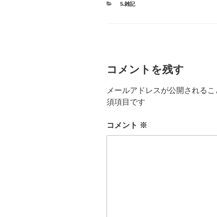
カ
5.雑記
テ
ゴ
リ
ー
コメントを残す
メールアドレスが公開されるこ
須項目です
コメント
※