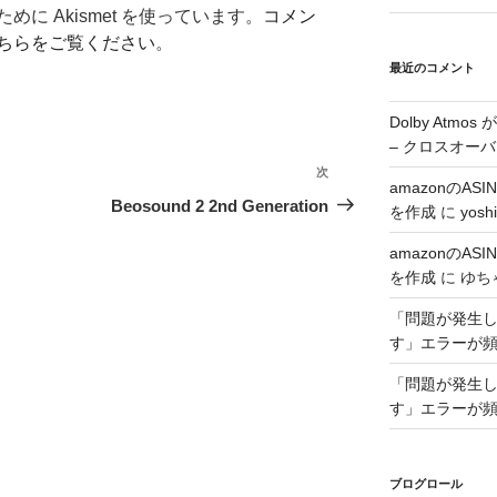
に Akismet を使っています。
コメン
ちらをご覧ください
。
最近のコメント
Dolby Atmo
– クロスオーバ
次
次
amazonのA
の
Beosound 2 2nd Generation
を作成
に
yoshi
投
amazonのA
稿
を作成
に
ゆち
「問題が発生した
す」エラーが
「問題が発生した
す」エラーが
ブログロール