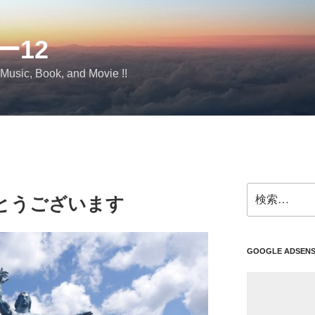
ー12
 Music, Book, and Movie !!
検
とうございます
索:
GOOGLE ADSEN