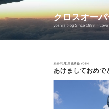
コ
ン
テ
クロスオーバ
ン
yoshi's blog Since 1999 : I Love
ツ
へ
ス
キ
ッ
プ
投
2026年1月1日
投稿者:
YOSHI
稿
あけましておめで
日: