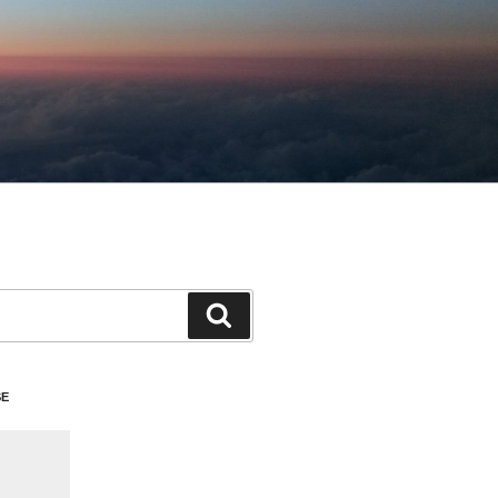
検
索
SE