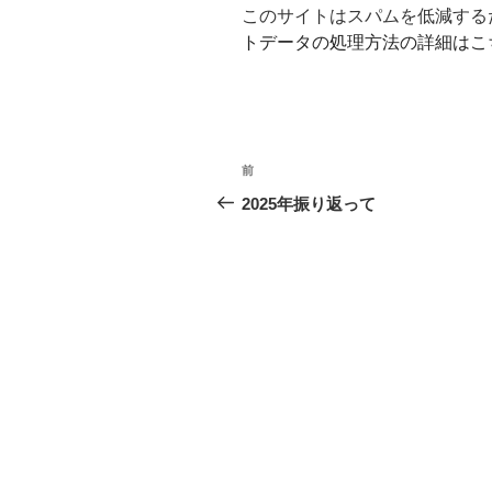
このサイトはスパムを低減するため
トデータの処理方法の詳細はこ
投
前
前
稿
の
2025年振り返って
投
ナ
稿
ビ
ゲ
ー
シ
ョ
ン