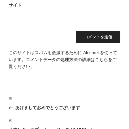
サイト
このサイトはスパムを低減するために Akismet を使って
います。
コメントデータの処理方法の詳細はこちらをご
覧ください
。
投
前
前
稿
の
あけましておめでとうございます
ナ
投
ビ
稿
次
次
ゲ
の