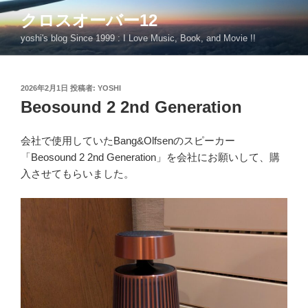
コ
クロスオーバー12
ン
yoshi's blog Since 1999 : I Love Music, Book, and Movie !!
テ
ン
ツ
投
2026年2月1日
投稿者:
YOSHI
へ
稿
Beosound 2 2nd Generation
ス
日:
キ
ッ
会社で使用していたBang&Olfsenのスピーカー
プ
「Beosound 2 2nd Generation」を会社にお願いして、購
入させてもらいました。