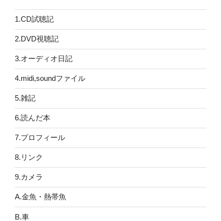
1.CD試聴記
2.DVD視聴記
3.オーディオ日記
4.midi,soundファイル
5.雑記
6.読んだ本
7.プロフィール
8.リンク
9.カメラ
A.金魚・熱帯魚
B.車