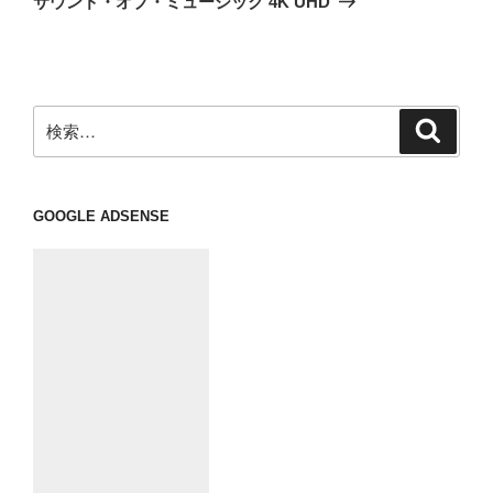
サウンド・オブ・ミュージック 4K UHD
投
ー
稿
シ
ョ
ン
検
検
索
索:
GOOGLE ADSENSE