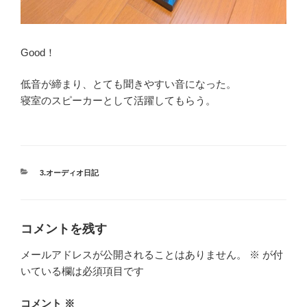
Good！
低音が締まり、とても聞きやすい音になった。
寝室のスピーカーとして活躍してもらう。
カ
3.オーディオ日記
テ
ゴ
リ
ー
コメントを残す
メールアドレスが公開されることはありません。
※
が付
いている欄は必須項目です
コメント
※