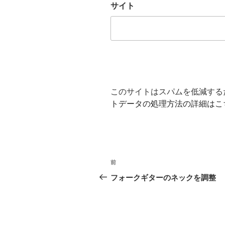
サイト
このサイトはスパムを低減するため
トデータの処理方法の詳細はこ
投
前
前
稿
の
フォークギターのネックを調整
投
ナ
稿
ビ