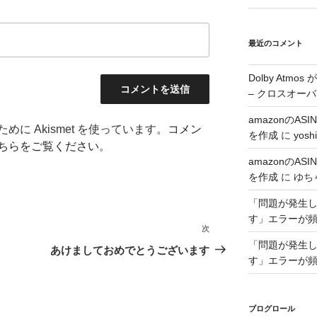
最近のコメント
Dolby Atmo
– クロスオーバ
amazonのA
に Akismet を使っています。
コメン
を作成
に
yoshi
ちらをご覧ください
。
amazonのA
を作成
に
ゆち
「問題が発生した
す」エラーが
次
次
「問題が発生した
の
あけましておめでとうございます
す」エラーが
投
稿
ブログロール