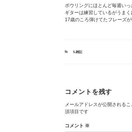
ボウリングにほとんど毎週いっ
ギターは練習しているがうまく
17歳のころ弾けてたフレーズ
カ
5.雑記
テ
ゴ
リ
ー
コメントを残す
メールアドレスが公開されるこ
須項目です
コメント
※