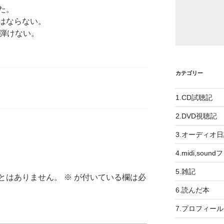
た。
はならない。
が弾けない。
カテゴリー
1.CD試聴記
2.DVD視聴記
3.オーディオ
4.midi,soun
5.雑記
とはありません。
※
が付いている欄は必
6.読んだ本
7.プロフィール