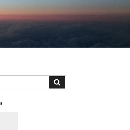
検
索
SE