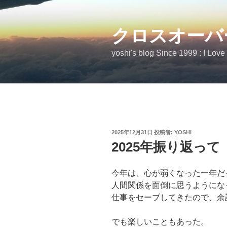
コ
ン
テ
クロスオーバ
ン
yoshi's blog Since 1999 : I Love
ツ
へ
ス
キ
ッ
プ
投
2025年12月31日
投稿者:
YOSHI
稿
2025年振り返って
日:
今年は、心が弱くなった一年だ
人間関係を面倒に思うようにな
仕事をセーブしてきたので、余
でも楽しいこともあった。