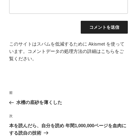
このサイトはスパムを低減するために Akismet を使って
います。
コメントデータの処理方法の詳細はこちらをご
覧ください
。
投
前
前
稿
の
水槽の底砂を薄くした
ナ
投
ビ
稿
次
次
ゲ
の
本を読んだら、自分を読め 年間1,000,000ページを血肉に
投
ー
する読自の技術