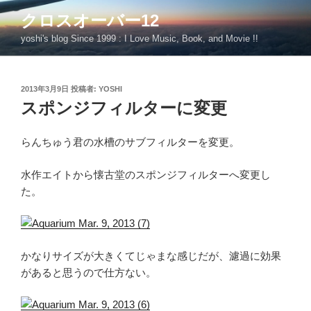
コ
クロスオーバー12
ン
yoshi's blog Since 1999 : I Love Music, Book, and Movie !!
テ
ン
ツ
投
2013年3月9日
投稿者:
YOSHI
へ
稿
スポンジフィルターに変更
ス
日:
キ
ッ
らんちゅう君の水槽のサブフィルターを変更。
プ
水作エイトから懐古堂のスポンジフィルターへ変更し
た。
かなりサイズが大きくてじゃまな感じだが、濾過に効果
があると思うので仕方ない。