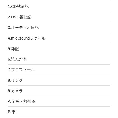
1.CD試聴記
2.DVD視聴記
3.オーディオ日記
4.midi,soundファイル
5.雑記
6.読んだ本
7.プロフィール
8.リンク
9.カメラ
A.金魚・熱帯魚
B.車