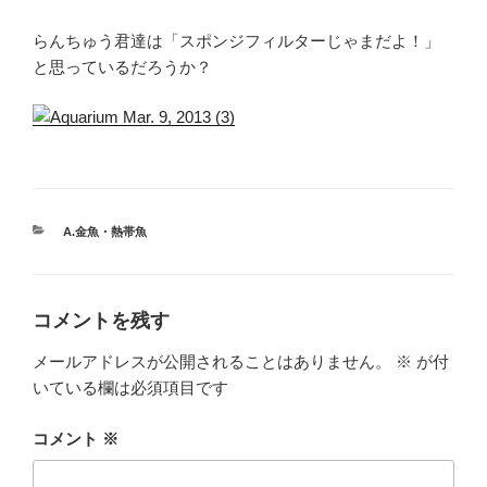
らんちゅう君達は「スポンジフィルターじゃまだよ！」
と思っているだろうか？
カ
A.金魚・熱帯魚
テ
ゴ
リ
ー
コメントを残す
メールアドレスが公開されることはありません。
※
が付
いている欄は必須項目です
コメント
※