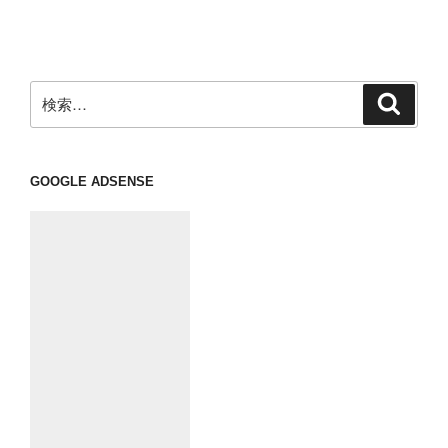
稿
シ
ョ
ン
検
検
索
索:
GOOGLE ADSENSE