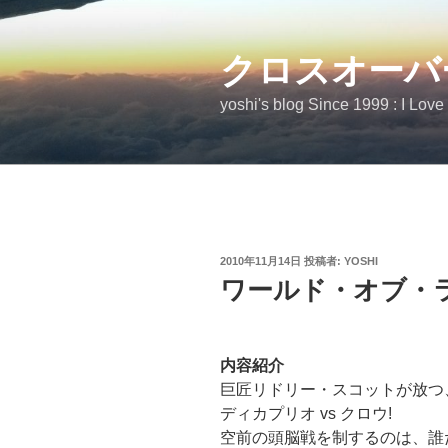
コ
ン
テ
クロスオーバ
ン
yoshi's blog Since 1999 : I Love
ツ
へ
ス
キ
ッ
プ
投
2010年11月14日
投稿者:
YOSHI
稿
ワールド・オブ・
日:
内容紹介
巨匠リドリー・スコットが放つ
ディカプリオ vs クロウ!
空前の頭脳戦を制するのは、誰