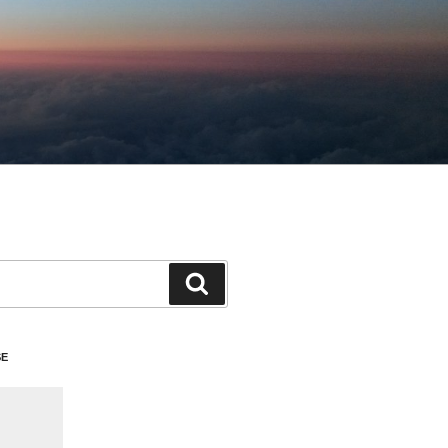
検
索
SE