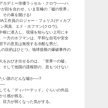
アカデミー俳優ラッセル・クロウ――ハ
ーが顔を合わせ、いま至極の「嘘の世界」
、その幕を開ける!
IA工作員のロジャー・フェリス(ディカプ
ン局員、エド・ホフマン(クロウ)。
中枢に潜入し、現場を知らない上司にキ
。一方のホフマンは、平和な自宅や安全
部下の意見は無視する冷酷な男だ。
人の目的はひとつ。地球規模の爆破事件の
人をおびき出せるのは、「世界一の嘘」
、そして他国の諜報部の、息もつけない
たい誰のどんな嘘か──?
—–
しても「ディパーテッド」ぐらいの作品
かり感が残る。
。目力が弱くなった気がする。