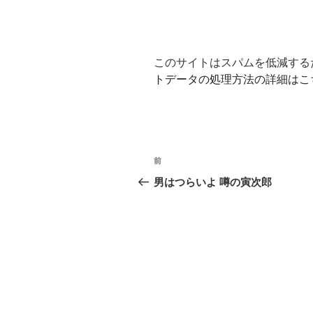
このサイトはスパムを低減するため
トデータの処理方法の詳細はこ
投
前
前
稿
の
男はつらいよ 噂の寅次郎
投
ナ
稿
ビ
ゲ
ー
シ