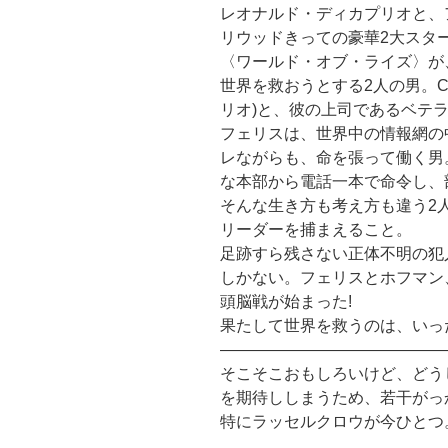
レオナルド・ディカプリオと、
リウッドきっての豪華2大スタ
〈ワールド・オブ・ライズ〉が
世界を救おうとする2人の男。C
リオ)と、彼の上司であるベテラ
フェリスは、世界中の情報網の
レながらも、命を張って働く男
な本部から電話一本で命令し、
そんな生き方も考え方も違う2
リーダーを捕まえること。
足跡すら残さない正体不明の犯
しかない。フェリスとホフマン
頭脳戦が始まった!
果たして世界を救うのは、いっ
——————————————
そこそこおもしろいけど、どう
を期待ししまうため、若干がっ
特にラッセルクロウが今ひとつ