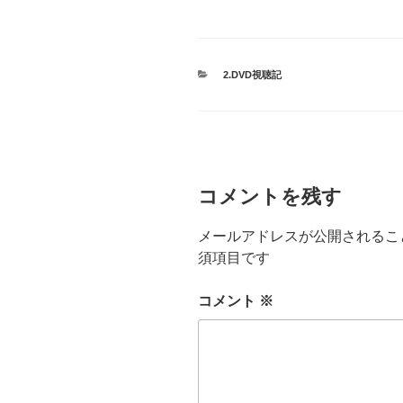
カ
2.DVD視聴記
テ
ゴ
リ
ー
コメントを残す
メールアドレスが公開されるこ
須項目です
コメント
※