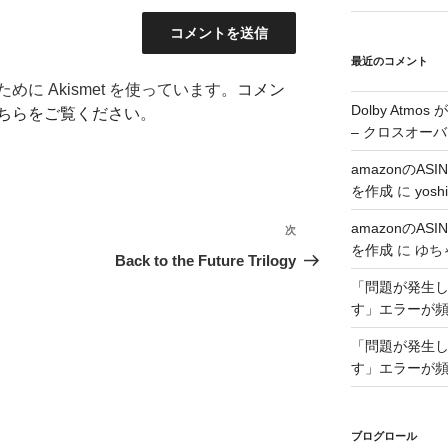
最近のコメント
に Akismet を使っています。
コメン
Dolby Atmo
ちらをご覧ください
。
– クロスオーバ
amazonのA
を作成
に
yoshi
amazonのA
次
次
を作成
に
ゆち
の
Back to the Future Trilogy
投
「問題が発生した
稿
す」エラーが
「問題が発生した
す」エラーが
ブログロール