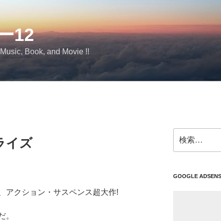
ー12
 Music, Book, and Movie !!
検
ライズ
索:
GOOGLE ADSEN
、アクション・サスペンス超大作!
だ。