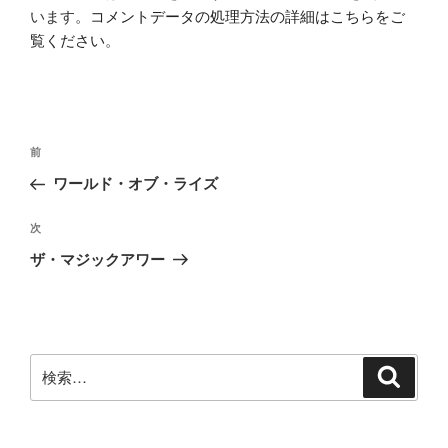
います。
コメントデータの処理方法の詳細はこちらをご
覧ください
。
投
前
前
稿
の
ワールド・オブ・ライズ
ナ
投
ビ
稿
次
次
ゲ
の
ザ・マジックアワー
投
ー
稿
シ
ョ
ン
検
検
索
索: