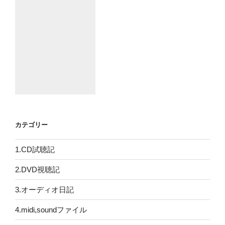
カテゴリー
1.CD試聴記
2.DVD視聴記
3.オーディオ日記
4.midi,soundファイル