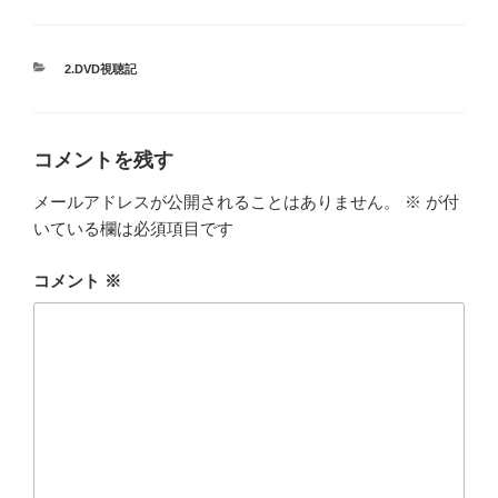
カ
2.DVD視聴記
テ
ゴ
リ
ー
コメントを残す
メールアドレスが公開されることはありません。
※
が付
いている欄は必須項目です
コメント
※