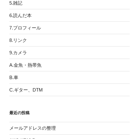
5.雑記
6.読んだ本
7.プロフィール
8.リンク
9.カメラ
A.金魚・熱帯魚
B.車
C.ギター、DTM
最近の投稿
メールアドレスの整理