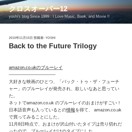
コ
クロスオーバー12
ン
yoshi's blog Since 1999 : I Love Music, Book, and Movie !!
テ
ン
ツ
投
2010年11月15日
投稿者:
YOSHI
へ
稿
Back to the Future Trilogy
ス
日:
キ
ッ
プ
amazon.co.ukのブルーレイ
——————————–
大好きな映画のひとつ、「バック・トゥ・ザ・フューチ
ャー」のブルーレイが発売され、欲しいなあと思ってい
た。
ネットでamazon.co.uk のブルーレイのおまけがすごい！
日本語音声も入っているとの
情報
を得て、 amazon.co.uk
で買ってみることにした。
11月8日時点で、おまけが沢山付いたタイプは売り切れだ
ったので、ブルーレイだけのタイプにした。