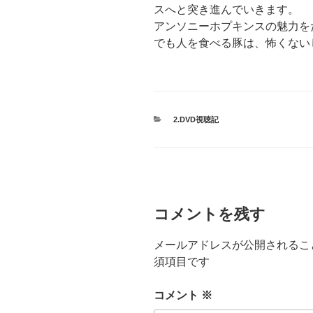
スへと突き進んでいきます。
アンソニーホプキンスの魅力を
でも人を食べる豚は、怖くない
カ
2.DVD視聴記
テ
ゴ
リ
ー
コメントを残す
メールアドレスが公開されるこ
須項目です
コメント
※