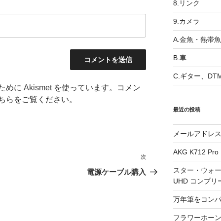
8.リンク
9.カメラ
A.金魚・熱帯魚
B.車
C.ギター、DT
に Akismet を使っています。
コメン
ちらをご覧ください
。
最近の投稿
メールアドレ
AKG K712 Pro
次
次
の
スター・ウォー
電源ケーブル購入
UHD コンプリ
投
稿
万年筆をコン
フラワーホーン