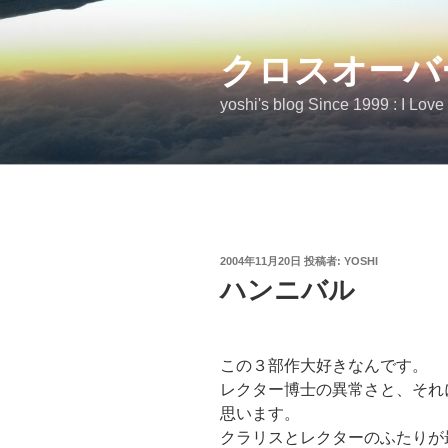
コ
ン
テ
クロスオーバ
ン
yoshi's blog Since 1999 : I Love
ツ
へ
ス
キ
ッ
プ
投
2004年11月20日
投稿者:
YOSHI
稿
ハンニバル
日:
この３部作大好きなんです。
レクター博士の異常さと、それ
思います。
クラリスとレクターのふたりが