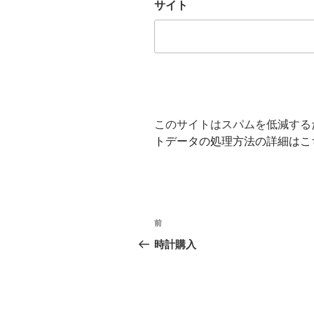
サイト
このサイトはスパムを低減するため
トデータの処理方法の詳細はこ
投
前
前
稿
の
時計購入
投
ナ
稿
ビ