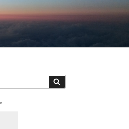
検
索
SE