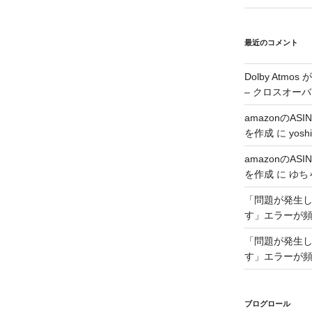
最近のコメント
Dolby Atmo
– クロスオーバ
amazonのA
を作成
に
yoshi
amazonのA
を作成
に
ゆち
「問題が発生した
す」エラーが
「問題が発生した
す」エラーが
ブログロール