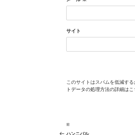
サイト
このサイトはスパムを低減するため
トデータの処理方法の詳細はこ
投
前
前
稿
の
ハンニバル