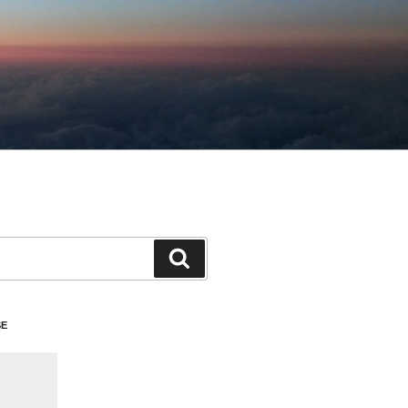
検
索
SE