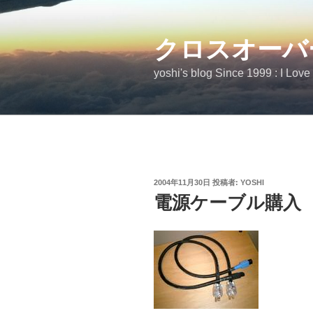
コ
ン
テ
クロスオーバ
ン
yoshi's blog Since 1999 : I Love
ツ
へ
ス
キ
ッ
プ
投
2004年11月30日
投稿者:
YOSHI
稿
電源ケーブル購入
日: