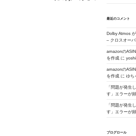
投
稿
最近のコメント
Dolby Atmo
– クロスオーバ
amazonのA
を作成
に
yoshi
amazonのA
を作成
に
ゆち
「問題が発生した
す」エラーが
「問題が発生した
す」エラーが
ブログロール