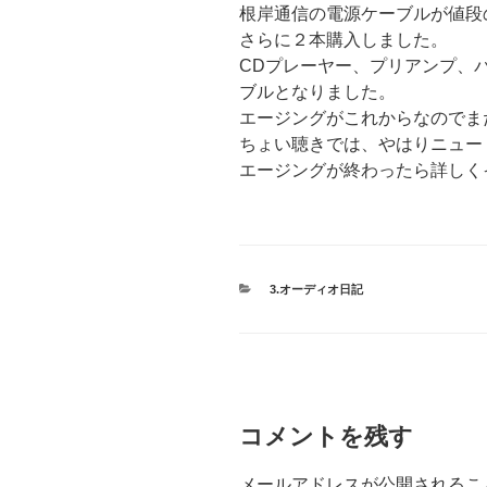
根岸通信の電源ケーブルが値段
さらに２本購入しました。
CDプレーヤー、プリアンプ、
ブルとなりました。
エージングがこれからなのでま
ちょい聴きでは、やはりニュー
エージングが終わったら詳しく
カ
3.オーディオ日記
テ
ゴ
リ
ー
コメントを残す
メールアドレスが公開されるこ