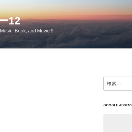
ー12
 Music, Book, and Movie !!
検
索:
GOOGLE ADSEN