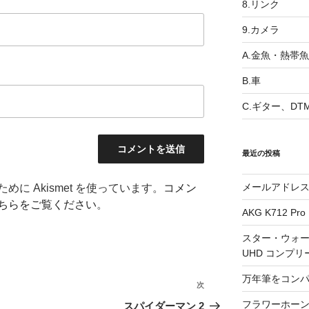
8.リンク
9.カメラ
A.金魚・熱帯魚
B.車
C.ギター、DT
最近の投稿
メールアドレ
に Akismet を使っています。
コメン
ちらをご覧ください
。
AKG K712 Pro
スター・ウォー
UHD コンプリ
万年筆をコン
次
次
の
フラワーホーン
スパイダーマン 2