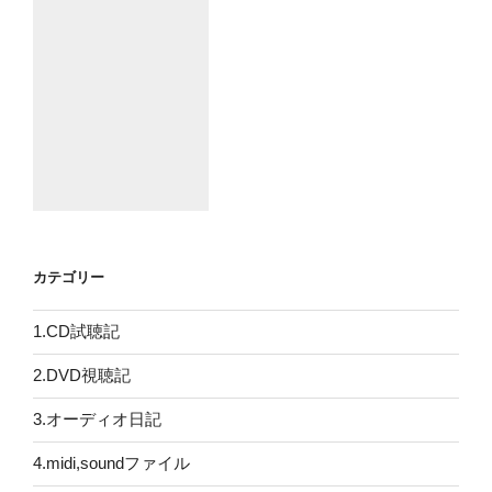
カテゴリー
1.CD試聴記
2.DVD視聴記
3.オーディオ日記
4.midi,soundファイル