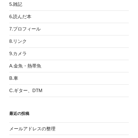
5.雑記
6.読んだ本
7.プロフィール
8.リンク
9.カメラ
A.金魚・熱帯魚
B.車
C.ギター、DTM
最近の投稿
メールアドレスの整理