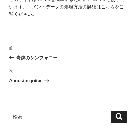
います。
コメントデータの処理方法の詳細はこちらをご
覧ください
。
投
前
前
稿
の
奇跡のシンフォニー
ナ
投
ビ
稿
次
次
ゲ
の
Acoustic guitar
投
ー
稿
シ
ョ
ン
検
検
索
索: