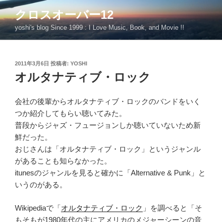
コ
クロスオーバー12
ン
yoshi's blog Since 1999 : I Love Music, Book, and Movie !!
テ
ン
ツ
投
2011年3月6日
投稿者:
YOSHI
へ
稿
オルタナティブ・ロック
ス
日:
キ
ッ
会社の後輩からオルタナティブ・ロックのバンドをいく
プ
つか紹介してもらい聴いてみた。
普段からジャズ・フュージョンしか聴いていないため新
鮮だった。
おじさんは「オルタナティブ・ロック」というジャンル
があることも知らなかった。
itunesのジャンルを見ると確かに「Alternative & Punk」と
いうのがある。
Wikipediaで「
オルタナティブ・ロック
」を調べると「そ
もそもが1980年代の主にアメリカのメジャーシーンの音