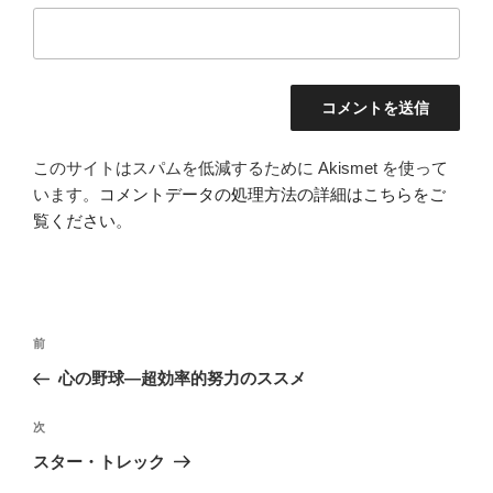
このサイトはスパムを低減するために Akismet を使って
います。
コメントデータの処理方法の詳細はこちらをご
覧ください
。
投
前
前
稿
の
心の野球―超効率的努力のススメ
ナ
投
ビ
稿
次
次
ゲ
の
スター・トレック
投
ー