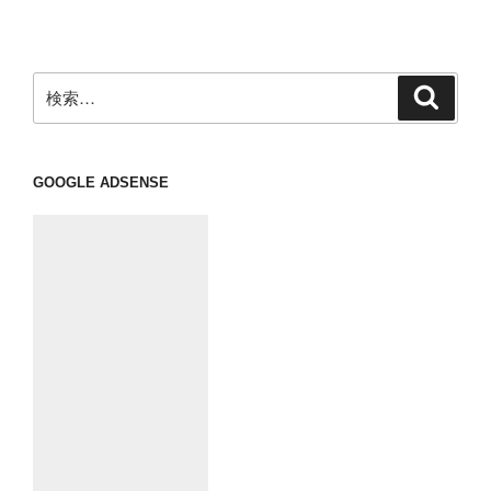
稿
シ
ョ
ン
検
検
索
索:
GOOGLE ADSENSE