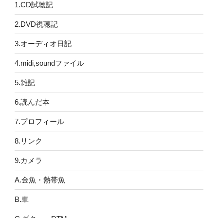
1.CD試聴記
2.DVD視聴記
3.オーディオ日記
4.midi,soundファイル
5.雑記
6.読んだ本
7.プロフィール
8.リンク
9.カメラ
A.金魚・熱帯魚
B.車