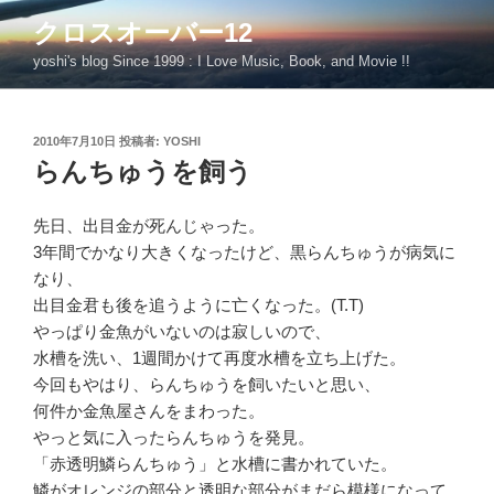
コ
クロスオーバー12
ン
yoshi's blog Since 1999 : I Love Music, Book, and Movie !!
テ
ン
ツ
投
2010年7月10日
投稿者:
YOSHI
へ
稿
らんちゅうを飼う
ス
日:
キ
ッ
先日、出目金が死んじゃった。
プ
3年間でかなり大きくなったけど、黒らんちゅうが病気に
なり、
出目金君も後を追うように亡くなった。(T.T)
やっぱり金魚がいないのは寂しいので、
水槽を洗い、1週間かけて再度水槽を立ち上げた。
今回もやはり、らんちゅうを飼いたいと思い、
何件か金魚屋さんをまわった。
やっと気に入ったらんちゅうを発見。
「赤透明鱗らんちゅう」と水槽に書かれていた。
鱗がオレンジの部分と透明な部分がまだら模様になって