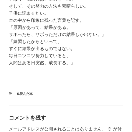
そして、その努力の方法も素晴らしい。
子供に読ませたい。
本の中から印象に残った言葉を記す。
「原因があって、結果がある。
サボったら、サボっただけの結果しか出ない。」
「練習したからといって、
すぐに結果が出るものではない。
毎日コツコツ努力していると、
人間はある日突然、成長する。」
カ
6.読んだ本
テ
ゴ
リ
ー
コメントを残す
メールアドレスが公開されることはありません。
※
が付