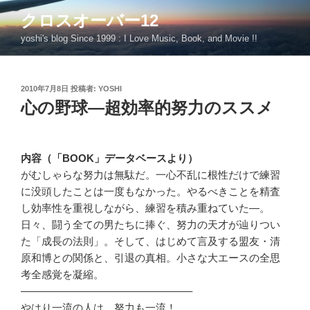
コ
クロスオーバー12
ン
yoshi's blog Since 1999 : I Love Music, Book, and Movie !!
テ
ン
ツ
投
2010年7月8日
投稿者:
YOSHI
へ
稿
心の野球―超効率的努力のススメ
ス
日:
キ
ッ
プ
内容（「BOOK」データベースより）
がむしゃらな努力は無駄だ。一心不乱に根性だけで練習
に没頭したことは一度もなかった。やるべきことを精査
し効率性を重視しながら、練習を積み重ねていた―。
日々、闘う全ての男たちに捧ぐ、努力の天才が辿りつい
た「成長の法則」。そして、はじめて言及する盟友・清
原和博との関係と、引退の真相。小さな大エースの全思
考全感覚を凝縮。
————————————————–
やはり一流の人は、努力も一流！