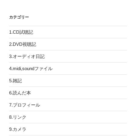
カテゴリー
1.CD試聴記
2.DVD視聴記
3.オーディオ日記
4.midi,soundファイル
5.雑記
6.読んだ本
7.プロフィール
8.リンク
9.カメラ