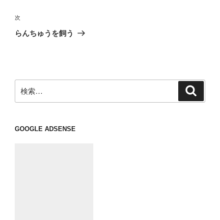
ナ
投
ビ
稿
次
次
ゲ
の
らんちゅうを飼う
投
ー
稿
シ
ョ
ン
検
検
索
索:
GOOGLE ADSENSE