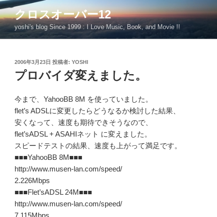
コ
クロスオーバー12
ン
yoshi's blog Since 1999 : I Love Music, Book, and Movie !!
テ
ン
ツ
投
2006年3月23日
投稿者:
YOSHI
へ
稿
プロバイダ変えました。
ス
日:
キ
ッ
今まで、YahooBB 8M を使っていました。
プ
flet’s ADSLに変更したらどうなるか検討した結果、
安くなって、速度も期待できそうなので、
flet’sADSL + ASAHIネット に変えました。
スピードテストの結果、速度も上がって満足です。
■■■YahooBB 8M■■■
http://www.musen-lan.com/speed/
2.226Mbps
■■■Flet’sADSL 24M■■■
http://www.musen-lan.com/speed/
7.115Mbps