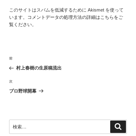
このサイトはスパムを低減するために Akismet を使って
います。
コメントデータの処理方法の詳細はこちらをご
覧ください
。
投
前
前
稿
の
村上春樹の生原稿流出
ナ
投
ビ
稿
次
次
ゲ
の
プロ野球開幕
投
ー
稿
シ
ョ
ン
検
検
索
索: