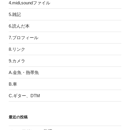
4.midi,soundファイル
5.雑記
6.読んだ本
7.プロフィール
8.リンク
9.カメラ
A.金魚・熱帯魚
B.車
C.ギター、DTM
最近の投稿