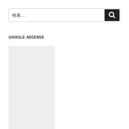
ョ
ン
検
検
索
索:
GOOGLE ADSENSE