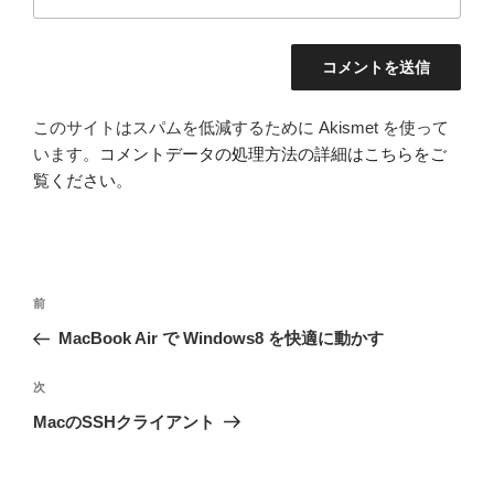
このサイトはスパムを低減するために Akismet を使って
います。
コメントデータの処理方法の詳細はこちらをご
覧ください
。
投
前
前
稿
の
MacBook Air で Windows8 を快適に動かす
ナ
投
ビ
稿
次
次
ゲ
の
MacのSSHクライアント
投
ー
稿
シ