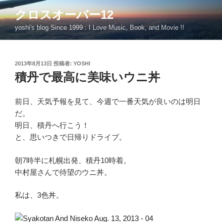
コ
クロスオーバー12
ン
yoshi's blog Since 1999 : I Love Music, Book, and Movie !!
テ
ン
ツ
投
2013年8月13日
投稿者:
YOSHI
へ
稿
積丹で最高に美味いウニ丼
ス
日:
キ
ッ
前日、天気予報を見て、今週で一番天気が良いのは明日
プ
だ。
明日、積丹へ行こう！
と、思いつきで日帰りドライブ。
朝7時半に札幌出発、積丹10時着。
中村屋さんで待望のウニ丼。
私は、3色丼。