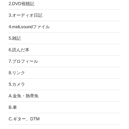
2.DVD視聴記
3.オーディオ日記
4.midi,soundファイル
5.雑記
6.読んだ本
7.プロフィール
8.リンク
9.カメラ
A.金魚・熱帯魚
B.車
C.ギター、DTM