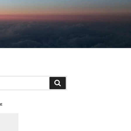
検
索
SE