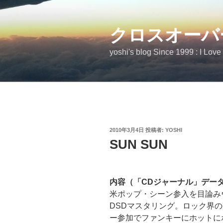
コ
ン
テ
クロスオーバ
ン
yoshi's blog Since 1999 : I Love
ツ
へ
ス
キ
ッ
プ
投
2010年3月4日
投稿者:
YOSHI
稿
SUN SUN
日:
内容（「CDジャーナル」デー
米ポップ・シーン参入を目論み
DSDマスタリング。ロック界
ー参加でファンキーにホットに