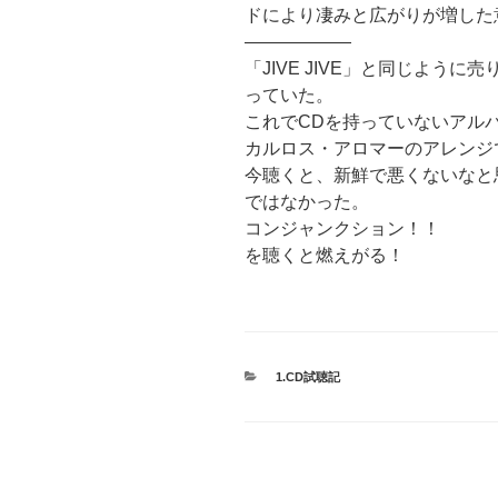
ドにより凄みと広がりが増した
——————
「JIVE JIVE」と同じよう
っていた。
これでCDを持っていないアルバム
カルロス・アロマーのアレンジ
今聴くと、新鮮で悪くないなと
ではなかった。
コンジャンクション！！
を聴くと燃えがる！
カ
1.CD試聴記
テ
ゴ
リ
ー