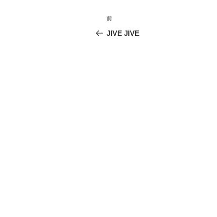
投
前
前
稿
の
JIVE JIVE
投
ナ
稿
ビ
ゲ
ー
シ
ョ
ン