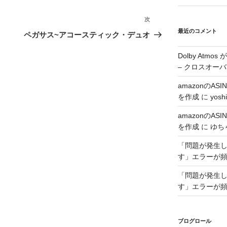
次
次
最近のコメント
の
ペガサス~アコースティック・デュオ
投
Dolby Atmo
稿
– クロスオーバ
amazonのA
を作成
に
yoshi
amazonのA
を作成
に
ゆち
「問題が発生した
す」エラーが
「問題が発生した
す」エラーが
ブログロール