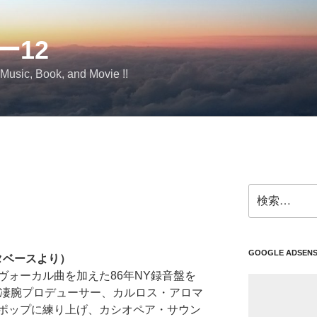
ー12
 Music, Book, and Movie !!
検
索:
GOOGLE ADSEN
タベースより）
ヴォーカル曲を加えた86年NY録音盤を
の凄腕プロデューサー、カルロス・アロマ
ポップに練り上げ、カシオペア・サウン