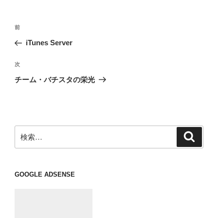
投
前
前
稿
の
iTunes Server
ナ
投
ビ
稿
次
次
ゲ
の
チーム・バチスタの栄光
投
ー
稿
シ
ョ
ン
検
検
索
索:
GOOGLE ADSENSE