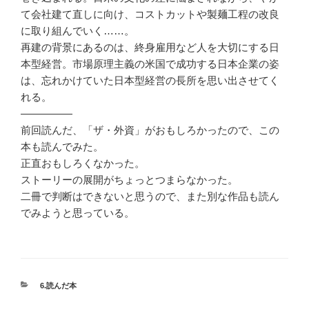
て会社建て直しに向け、コストカットや製麺工程の改良
に取り組んでいく……。
再建の背景にあるのは、終身雇用など人を大切にする日
本型経営。市場原理主義の米国で成功する日本企業の姿
は、忘れかけていた日本型経営の長所を思い出させてく
れる。
—————
前回読んだ、「ザ・外資」がおもしろかったので、この
本も読んでみた。
正直おもしろくなかった。
ストーリーの展開がちょっとつまらなかった。
二冊で判断はできないと思うので、また別な作品も読ん
でみようと思っている。
カ
6.読んだ本
テ