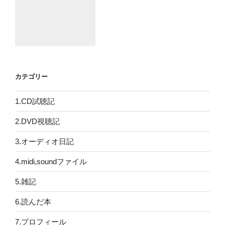
カテゴリー
1.CD試聴記
2.DVD視聴記
3.オーディオ日記
4.midi,soundファイル
5.雑記
6.読んだ本
7.プロフィール