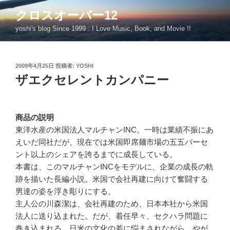
コ
クロスオーバー12
ン
yoshi's blog Since 1999 : I Love Music, Book, and Movie !!
テ
ン
ツ
投
2009年4月25日
投稿者:
YOSHI
へ
稿
ザエクセレントカンパニー
ス
日:
キ
ッ
プ
商品の説明
東洋水産の米国法人マルチャンINC。一時は業績不振にあ
えいだ同社だが、現在では米国即席麺市場の五五パーセ
ント以上のシェアを誇るまでに成長している。
本書は、このマルチャンINCをモデルに、企業の成長の軌
跡を描いた長編小説。米国で会社再建に向けて奮闘する
男達の姿を浮き彫りにする。
主人公の川森潔は、会社再建のため、日本本社から米国
法人に送り込まれた。だが、着任早々、セクハラ問題に
巻き込まれる。日米の文化の差に悩まされながら、やが