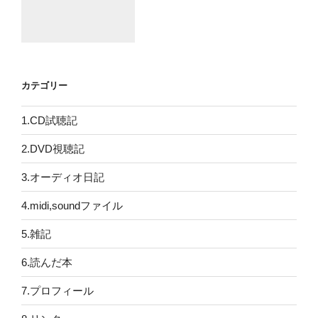
カテゴリー
1.CD試聴記
2.DVD視聴記
3.オーディオ日記
4.midi,soundファイル
5.雑記
6.読んだ本
7.プロフィール