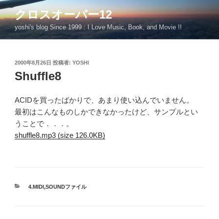
コ
クロスオーバー12
ン
yoshi's blog Since 1999 : I Love Music, Book, and Movie !!
テ
ン
ツ
投
2000年8月26日
投稿者:
YOSHI
へ
稿
Shuffle8
ス
日:
キ
ッ
ACIDを買ったばかりで、あまり使い込んでいません。
プ
最初はこんなものしかできなかったけど、サンプルとい
うことで．．．。
shuffle8.mp3 (size 126.0KB)
カ
4.MIDI,SOUNDファイル
テ
ゴ
リ