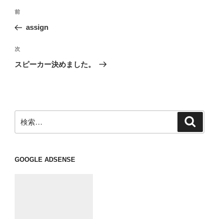
投
前
前
稿
の
assign
ナ
投
ビ
稿
次
次
ゲ
の
スピーカー決めました。
投
ー
稿
シ
ョ
ン
検
検
索
索:
GOOGLE ADSENSE