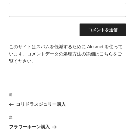
このサイトはスパムを低減するために Akismet を使って
います。
コメントデータの処理方法の詳細はこちらをご
覧ください
。
投
前
前
稿
の
コリドラスジュリー購入
ナ
投
ビ
稿
次
次
ゲ
の
フラワーホーン購入
投
ー