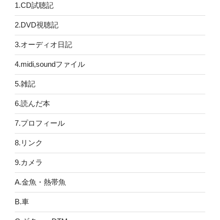
1.CD試聴記
2.DVD視聴記
3.オーディオ日記
4.midi,soundファイル
5.雑記
6.読んだ本
7.プロフィール
8.リンク
9.カメラ
A.金魚・熱帯魚
B.車