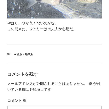
やはり、水が良くないのかな。
この間来た、ジュリーは大丈夫か心配だ。
カ
A.金魚・熱帯魚
テ
ゴ
リ
ー
コメントを残す
メールアドレスが公開されることはありません。
※
が付
いている欄は必須項目です
コメント
※