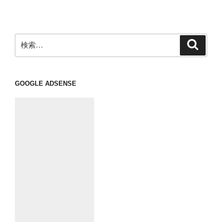
稿
シ
ョ
ン
検
検
索
索:
GOOGLE ADSENSE