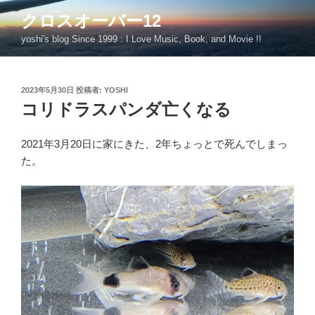
コ
クロスオーバー12
ン
yoshi's blog Since 1999 : I Love Music, Book, and Movie !!
テ
ン
ツ
投
2023年5月30日
投稿者:
YOSHI
へ
稿
コリドラスパンダ亡くなる
ス
日:
キ
ッ
2021年3月20日に家にきた、2年ちょっとで死んでしまっ
プ
た。