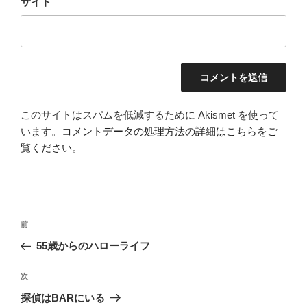
サイト
このサイトはスパムを低減するために Akismet を使って
います。
コメントデータの処理方法の詳細はこちらをご
覧ください
。
投
前
前
稿
の
55歳からのハローライフ
ナ
投
ビ
稿
次
次
ゲ
の
探偵はBARにいる