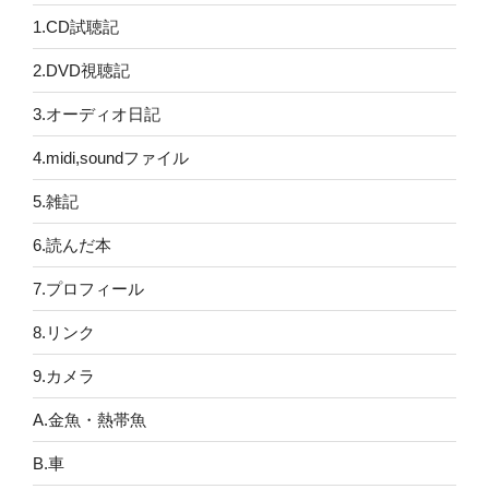
1.CD試聴記
2.DVD視聴記
3.オーディオ日記
4.midi,soundファイル
5.雑記
6.読んだ本
7.プロフィール
8.リンク
9.カメラ
A.金魚・熱帯魚
B.車