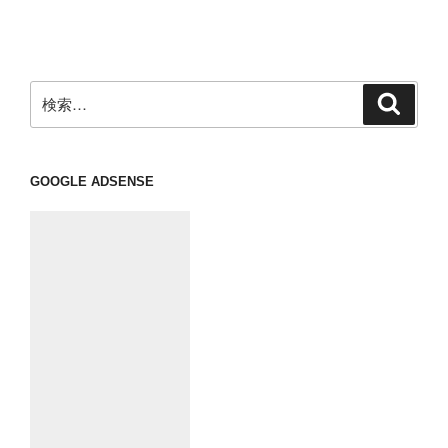
投
ー
稿
シ
ョ
ン
検
検
索
索:
GOOGLE ADSENSE