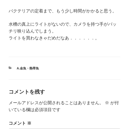
バクテリアの定着まで、もう少し時間がかかると思う。
水槽の真上にライトがないので、カメラを持つ手がバッ
チリ映り込んでしまう。
ライトを買わなきゃだめだなあ．．．．．．。
カ
A.金魚・熱帯魚
テ
ゴ
リ
ー
コメントを残す
メールアドレスが公開されることはありません。
※
が付
いている欄は必須項目です
コメント
※