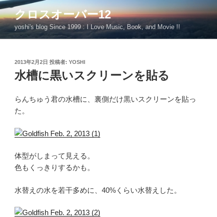
コ
クロスオーバー12
ン
yoshi's blog Since 1999 : I Love Music, Book, and Movie !!
テ
ン
ツ
投
2013年2月2日
投稿者:
YOSHI
へ
稿
水槽に黒いスクリーンを貼る
ス
日:
キ
ッ
らんちゅう君の水槽に、裏側だけ黒いスクリーンを貼っ
プ
た。
体型がしまって見える。
色もくっきりするかも。
水替えの水を若干多めに、40%くらい水替えした。