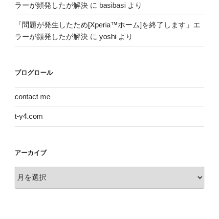
ラーが頻発したが解決
に
basibasi
より
「問題が発生したため[Xperia™ホーム]を終了します」エ
ラーが頻発したが解決
に
yoshi
より
ブログロール
contact me
t-y4.com
アーカイブ
ア
ー
カ
イ
ブ