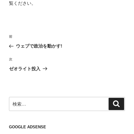
覧ください
。
投
前
前
稿
の
ウェブで政治を動かす!
ナ
投
ビ
稿
次
次
ゲ
の
ゼオライト投入
投
ー
稿
シ
ョ
ン
検
検
索
索:
GOOGLE ADSENSE