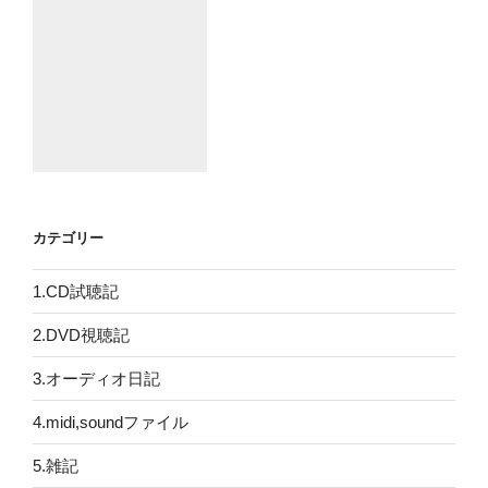
カテゴリー
1.CD試聴記
2.DVD視聴記
3.オーディオ日記
4.midi,soundファイル
5.雑記