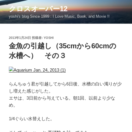
コ
クロスオーバー12
ン
yoshi's blog Since 1999 : I Love Music, Book, and Movie !!
テ
ン
ツ
投
2013年1月24日
投稿者:
YOSHI
へ
稿
金魚の引越し（35cmから60cmの
ス
日:
キ
水槽へ） その３
ッ
プ
らんちゅう君が引越してから6日後、水槽の白い濁りが少
し増えた感じがした。
エサは、3日前から与えている。朝1回、以前より少な
め。
1/4ぐらい水替えした。