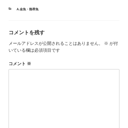
カ
A.金魚・熱帯魚
テ
ゴ
リ
ー
コメントを残す
メールアドレスが公開されることはありません。
※
が付
いている欄は必須項目です
コメント
※