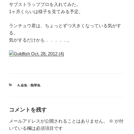
サブストラッププロを入れてみた。
1ヶ月くらいは様子を見てみる予定。
ランチュウ君は、ちょっとずつ大きくなっている気がす
る。
気がするだけかも．．．．．。
カ
A.金魚・熱帯魚
テ
ゴ
リ
ー
コメントを残す
メールアドレスが公開されることはありません。
※
が付
いている欄は必須項目です