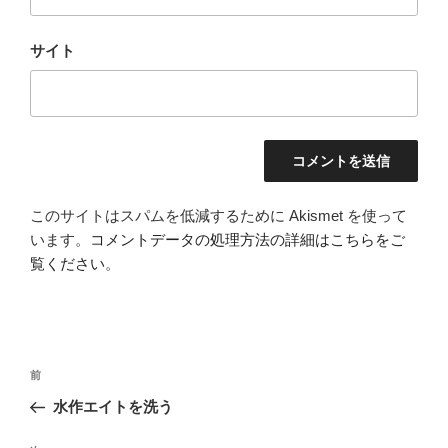
サイト
このサイトはスパムを低減するために Akismet を使って
います。
コメントデータの処理方法の詳細はこちらをご
覧ください
。
投
前
前
稿
の
水作エイトを洗う
ナ
投