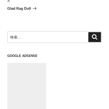
ビ
稿
次
次
ゲ
の
Glad Rag Doll
投
ー
稿
シ
ョ
ン
検
検
索
索:
GOOGLE ADSENSE