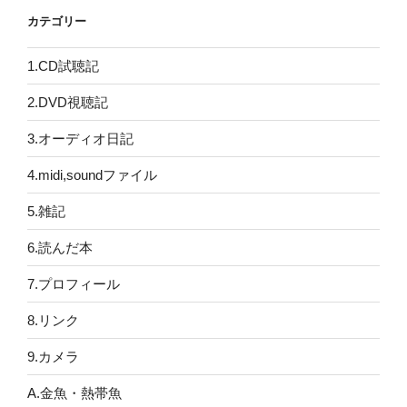
カテゴリー
1.CD試聴記
2.DVD視聴記
3.オーディオ日記
4.midi,soundファイル
5.雑記
6.読んだ本
7.プロフィール
8.リンク
9.カメラ
A.金魚・熱帯魚