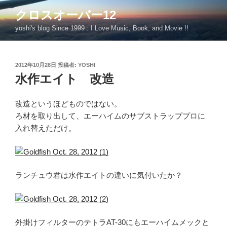
コ
クロスオーバー12
ン
yoshi's blog Since 1999 : I Love Music, Book, and Movie !!
テ
ン
ツ
投
2012年10月28日
投稿者:
YOSHI
へ
稿
水作エイト 改造
ス
日:
キ
ッ
改造というほどものではない。
プ
ろ材を取り出して、エーハイムのサブストラッププロに
入れ替えただけ。
ランチュウ君は水作エイトの違いに気付いたか？
外掛けフィルターのテトラAT-30にもエーハイムメックと