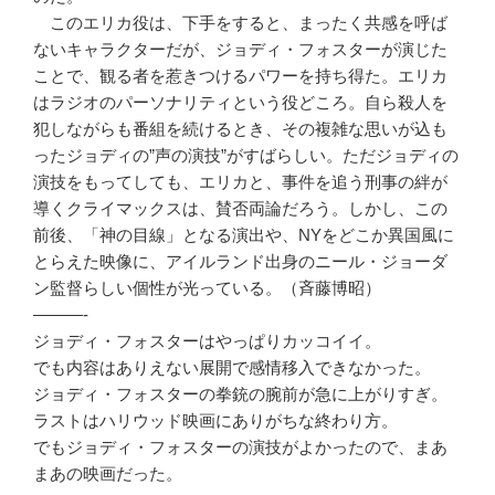
このエリカ役は、下手をすると、まったく共感を呼ば
ないキャラクターだが、ジョディ・フォスターが演じた
ことで、観る者を惹きつけるパワーを持ち得た。エリカ
はラジオのパーソナリティという役どころ。自ら殺人を
犯しながらも番組を続けるとき、その複雑な思いが込も
ったジョディの”声の演技”がすばらしい。ただジョディの
演技をもってしても、エリカと、事件を追う刑事の絆が
導くクライマックスは、賛否両論だろう。しかし、この
前後、「神の目線」となる演出や、NYをどこか異国風に
とらえた映像に、アイルランド出身のニール・ジョーダ
ン監督らしい個性が光っている。（斉藤博昭）
———-
ジョディ・フォスターはやっぱりカッコイイ。
でも内容はありえない展開で感情移入できなかった。
ジョディ・フォスターの拳銃の腕前が急に上がりすぎ。
ラストはハリウッド映画にありがちな終わり方。
でもジョディ・フォスターの演技がよかったので、まあ
まあの映画だった。