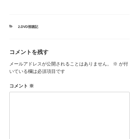
カ
2.DVD視聴記
テ
ゴ
リ
ー
コメントを残す
メールアドレスが公開されることはありません。
※
が付
いている欄は必須項目です
コメント
※