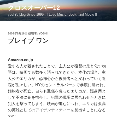
コ
クロスオーバー12
ン
yoshi's blog Since 1999 : I Love Music, Book, and Movie !!
テ
ン
ツ
投
2009年8月16日
投稿者:
YOSHI
へ
稿
ブレイブ ワン
ス
日:
キ
ッ
プ
Amazon.co.jp
愛する人が殺されたことで、主人公が復讐の鬼と化す物
語は、映画でも数多く語られてきたが、本作の場合、主
人公のエリカが、恐怖心から復讐者へと変わっていく過
程が生々しい。NYのセントラルパークで暴漢に襲われ、
婚約者が死亡。自らも重傷を負ったエリカが、護身用と
して不法に銃を携帯し、犯罪の現場に居合わせたときに
犯人を撃ってしまう。映画が進むにつれ、エリカは孤高
の英雄としてのアイデンティティーを見出すことになる
のだ。