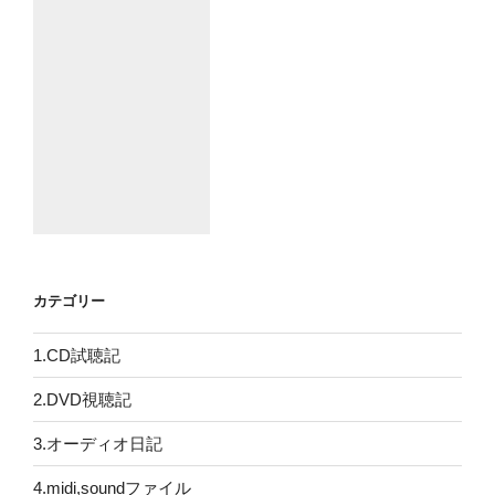
カテゴリー
1.CD試聴記
2.DVD視聴記
3.オーディオ日記
4.midi,soundファイル