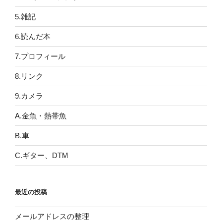
5.雑記
6.読んだ本
7.プロフィール
8.リンク
9.カメラ
A.金魚・熱帯魚
B.車
C.ギター、DTM
最近の投稿
メールアドレスの整理