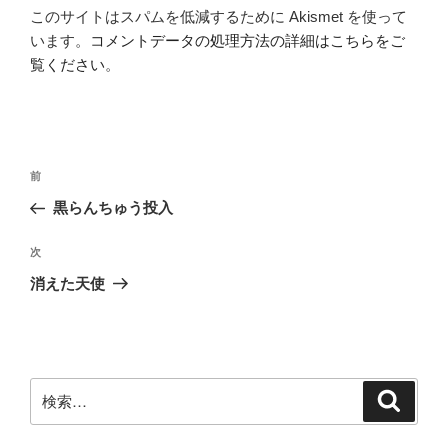
このサイトはスパムを低減するために Akismet を使って
います。
コメントデータの処理方法の詳細はこちらをご
覧ください
。
投
前
前
稿
の
黒らんちゅう投入
ナ
投
ビ
稿
次
次
ゲ
の
消えた天使
投
ー
稿
シ
ョ
ン
検
検
索
索: