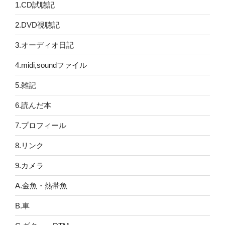
1.CD試聴記
2.DVD視聴記
3.オーディオ日記
4.midi,soundファイル
5.雑記
6.読んだ本
7.プロフィール
8.リンク
9.カメラ
A.金魚・熱帯魚
B.車