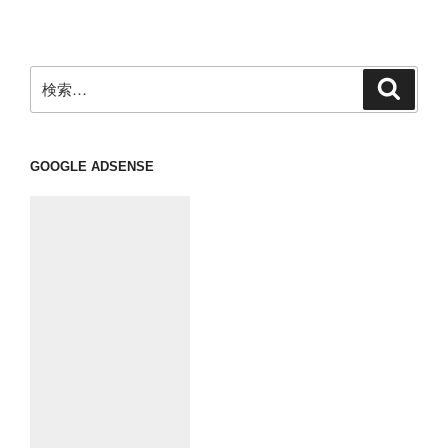
稿
シ
ョ
ン
検
検
索
索:
GOOGLE ADSENSE