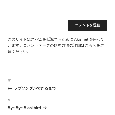
このサイトはスパムを低減するために Akismet を使って
います。
コメントデータの処理方法の詳細はこちらをご
覧ください
。
投
前
前
稿
の
ラブソングができるまで
ナ
投
ビ
稿
次
次
ゲ
の
Bye Bye Blackbird
投
ー