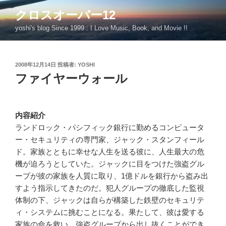
コ
クロスオーバー12
ン
yoshi's blog Since 1999 : I Love Music, Book, and Movie !!
テ
ン
ツ
投
2008年12月14日
投稿者:
YOSHI
へ
稿
ファイヤーウォール
ス
日:
キ
ッ
プ
内容紹介
ランドロック・パシフィック銀行に勤めるコンピュータ
ー・セキュリティの専門家、ジャック・スタンフィール
ド。家族とともに幸せな人生を送る彼に、人生最大の危
機が迫ろうとしていた。ジャックに目をつけた強盗グル
ープが彼の家族を人質に取り、1億ドルを銀行から盗み出
すよう指示してきたのだ。犯人グループの徹底した監視
体制の下、ジャックは自らが構築した鉄壁のセキュリテ
ィ・システムに挑むことになる。果たして、彼は愛する
家族の命を救い、強盗グループから出し抜くことができ