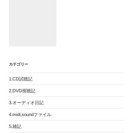
カテゴリー
1.CD試聴記
2.DVD視聴記
3.オーディオ日記
4.midi,soundファイル
5.雑記