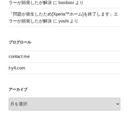
ラーが頻発したが解決
に
basibasi
より
「問題が発生したため[Xperia™ホーム]を終了します」エ
ラーが頻発したが解決
に
yoshi
より
ブログロール
contact me
t-y4.com
アーカイブ
ア
ー
カ
イ
ブ