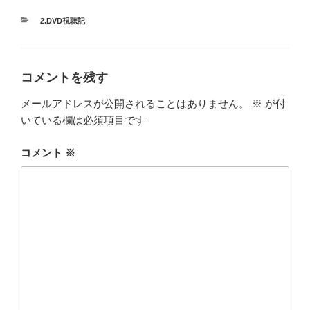
カ
2.DVD視聴記
テ
ゴ
リ
ー
コメントを残す
メールアドレスが公開されることはありません。
※
が付
いている欄は必須項目です
コメント
※