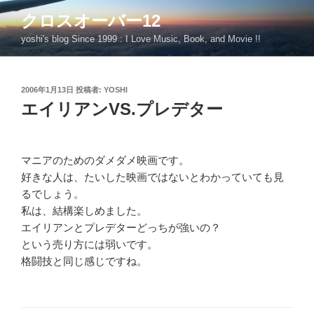
コ
クロスオーバー12
ン
yoshi's blog Since 1999 : I Love Music, Book, and Movie !!
テ
ン
ツ
投
2006年1月13日
投稿者:
YOSHI
へ
稿
エイリアンVS.プレデター
ス
日:
キ
ッ
プ
マニアのためのダメダメ映画です。
好きな人は、たいした映画ではないとわかっていても見
るでしょう。
私は、結構楽しめました。
エイリアンとプレデターどっちが強いの？
という売り方には弱いです。
格闘技と同じ感じですね。