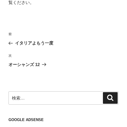
覧ください
。
投
前
前
稿
の
イタリアよもう一度
ナ
投
ビ
稿
次
次
ゲ
の
オーシャンズ 12
投
ー
稿
シ
ョ
ン
検
検
索
索:
GOOGLE ADSENSE