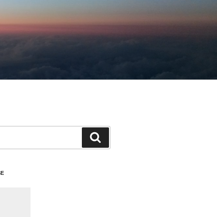
検
索
SE