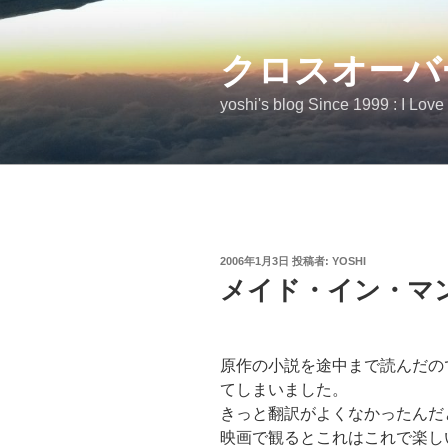
コ
ン
テ
クロスオーバ
ン
yoshi's blog Since 1999 : I Love
ツ
へ
ス
キ
ッ
プ
投
2006年1月3日
投稿者:
YOSHI
稿
メイド・イン・マ
日:
原作の小説を途中まで読んだの
てしまいました。
きっと翻訳がよくなかったんだ
映画で観るとこれはこれで楽し