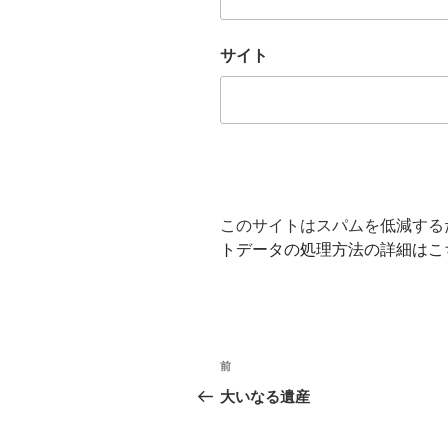
サイト
このサイトはスパムを低減するため
トデータの処理方法の詳細はこ
投
前
前
稿
の
大いなる遺産
投
ナ
稿