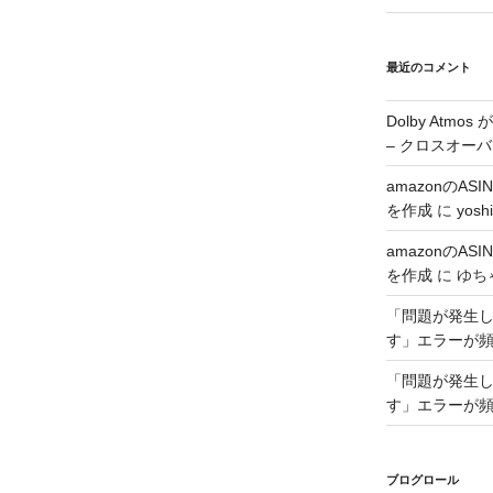
最近のコメント
Dolby Atmo
– クロスオーバ
amazonのA
を作成
に
yoshi
amazonのA
を作成
に
ゆち
「問題が発生した
す」エラーが
「問題が発生した
す」エラーが
ブログロール