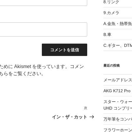
8.リンク
9.カメラ
A.金魚・熱帯魚
B.車
C.ギター、DT
最近の投稿
に Akismet を使っています。
コメン
ちらをご覧ください
。
メールアドレ
AKG K712 Pro
スター・ウォー
UHD コンプリ
次
次
の
イン・ザ・カット
万年筆をコン
投
稿
フラワーホーン