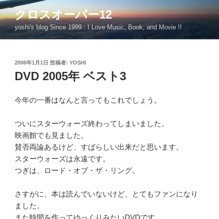
コ
クロスオーバー12
ン
yoshi's blog Since 1999 : I Love Music, Book, and Movie !!
テ
ン
ツ
投
2006年1月1日
投稿者:
YOSHI
へ
稿
DVD 2005年 ベスト3
ス
日:
キ
ッ
今年の一番はなんと言ってもこれでしょう。
プ
ついにスターウォーズ終わってしまいました。
映画館でも見ました。
賛否両論あるけど、すばらしい出来だと思います。
スターウォーズは永遠です。
つぎは、ロード・オブ・ザ・リング。
さすがに、本は読んでいないけど、とてもファンになり
ました。
また時間を作ってゆっくりみたいDVDです。