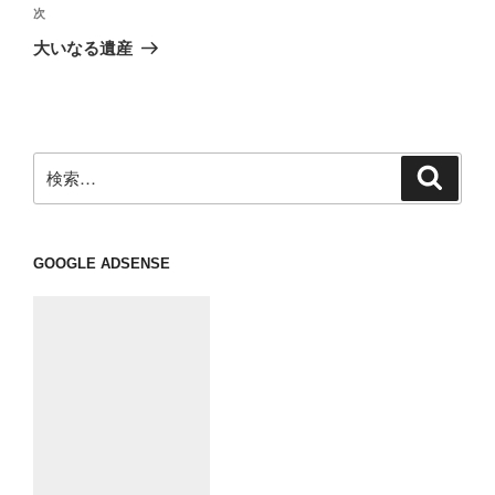
ビ
稿
次
次
ゲ
の
大いなる遺産
投
ー
稿
シ
ョ
ン
検
検
索
索:
GOOGLE ADSENSE