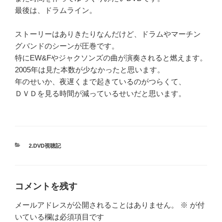
最後は、ドラムライン。
ストーリーはありきたりなんだけど、ドラムやマーチン
グバンドのシーンが圧巻です。
特にEW&Fやジャクソンズの曲が演奏されると燃えます。
2005年は見た本数が少なかったと思います。
年のせいか、夜遅くまで起きているのがつらくて、
ＤＶＤを見る時間が減っているせいだと思います。
カ
2.DVD視聴記
テ
ゴ
リ
ー
コメントを残す
メールアドレスが公開されることはありません。
※
が付
いている欄は必須項目です