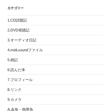
カテゴリー
1.CD試聴記
2.DVD視聴記
3.オーディオ日記
4.midi,soundファイル
5.雑記
6.読んだ本
7.プロフィール
8.リンク
9.カメラ
A.金魚・熱帯魚