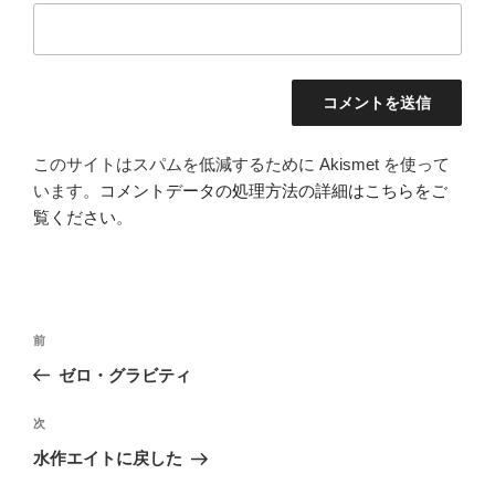
このサイトはスパムを低減するために Akismet を使って
います。
コメントデータの処理方法の詳細はこちらをご
覧ください
。
投
前
前
稿
の
ゼロ・グラビティ
ナ
投
ビ
稿
次
次
ゲ
の
水作エイトに戻した
投
ー