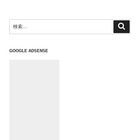
稿
シ
ョ
ン
検
検
索
索:
GOOGLE ADSENSE