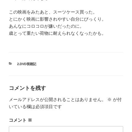
この映画をみたあと、スーツケース買った。
とにかく映画に影響されやすい自分にびっくり。
あんなにコロコロが嫌いだったのに。
歳とって重たい荷物に耐えられなくなったかも。
カ
2.DVD視聴記
テ
ゴ
リ
ー
コメントを残す
メールアドレスが公開されることはありません。
※
が付
いている欄は必須項目です
コメント
※