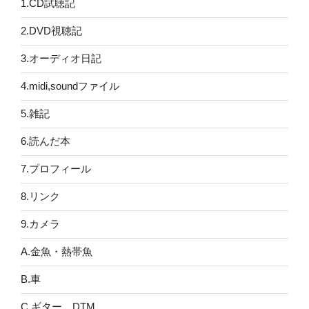
1.CD試聴記
2.DVD視聴記
3.オーディオ日記
4.midi,soundファイル
5.雑記
6.読んだ本
7.プロフィール
8.リンク
9.カメラ
A.金魚・熱帯魚
B.車
C.ギター、DTM