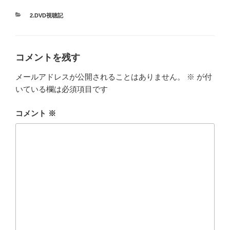
カ
2.DVD視聴記
テ
ゴ
リ
ー
コメントを残す
メールアドレスが公開されることはありません。
※
が付
いている欄は必須項目です
コメント
※