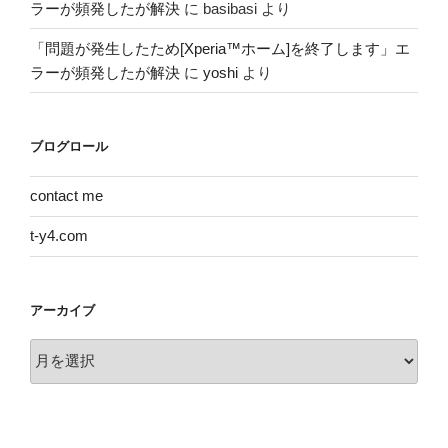
ラーが頻発したが解決
に
basibasi
より
「問題が発生したため[Xperia™ホーム]を終了します」エ
ラーが頻発したが解決
に
yoshi
より
ブログロール
contact me
t-y4.com
アーカイブ
ア
ー
カ
イ
ブ