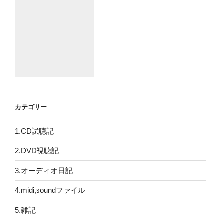
カテゴリー
1.CD試聴記
2.DVD視聴記
3.オーディオ日記
4.midi,soundファイル
5.雑記