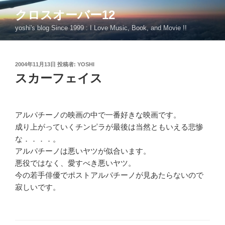
コ
クロスオーバー12
ン
yoshi's blog Since 1999 : I Love Music, Book, and Movie !!
テ
ン
ツ
投
2004年11月13日
投稿者:
YOSHI
へ
稿
スカーフェイス
ス
日:
キ
ッ
プ
アルパチーノの映画の中で一番好きな映画です。
成り上がっていくチンピラが最後は当然ともいえる悲惨
な．．．．。
アルパチーノは悪いヤツが似合います。
悪役ではなく、愛すべき悪いヤツ。
今の若手俳優でポストアルパチーノが見あたらないので
寂しいです。