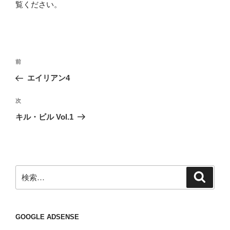
覧ください
。
投
前
前
稿
の
エイリアン4
ナ
投
ビ
稿
次
次
ゲ
の
キル・ビル Vol.1
投
ー
稿
シ
ョ
ン
検
検
索
索:
GOOGLE ADSENSE