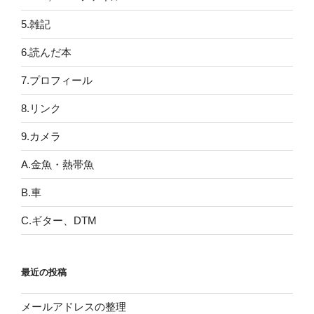
5.雑記
6.読んだ本
7.プロフィール
8.リンク
9.カメラ
A.金魚・熱帯魚
B.車
C.ギター、DTM
最近の投稿
メールアドレスの整理