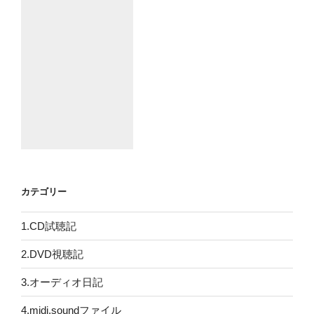
カテゴリー
1.CD試聴記
2.DVD視聴記
3.オーディオ日記
4.midi,soundファイル