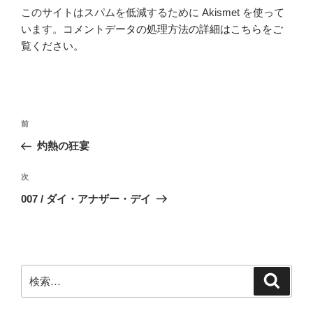
このサイトはスパムを低減するために Akismet を使って
います。
コメントデータの処理方法の詳細はこちらをご
覧ください
。
投
前
前
稿
の
灼熱の狂宴
ナ
投
ビ
稿
次
次
ゲ
の
007 / ダイ・アナザー・デイ
投
ー
稿
シ
ョ
ン
検
検
索
索: