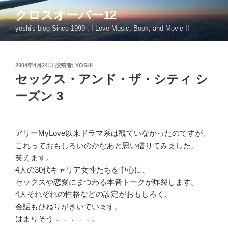
コ
クロスオーバー12
ン
yoshi's blog Since 1999 : I Love Music, Book, and Movie !!
テ
ン
ツ
投
2004年4月24日
投稿者:
YOSHI
へ
稿
セックス・アンド・ザ・シティ シ
ス
日:
キ
ーズン 3
ッ
プ
アリーMyLove以来ドラマ系は観ていなかったのですが、
これっておもしろいのかなあと思い借りてみました。
笑えます。
4人の30代キャリア女性たちを中心に、
セックスや恋愛にまつわる本音トークが炸裂します。
4人それぞれの性格などの設定がおもしろく、
会話もひねりがきいています。
はまりそう．．．．．。