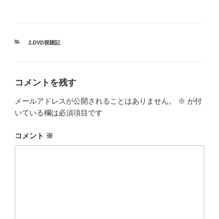
カ
2.DVD視聴記
テ
ゴ
リ
ー
コメントを残す
メールアドレスが公開されることはありません。
※
が付
いている欄は必須項目です
コメント
※