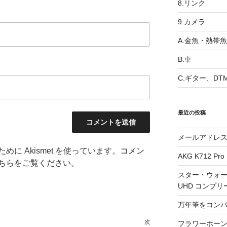
8.リンク
9.カメラ
A.金魚・熱帯魚
B.車
C.ギター、DT
最近の投稿
メールアドレ
に Akismet を使っています。
コメン
AKG K712 Pro
ちらをご覧ください
。
スター・ウォー
UHD コンプリ
万年筆をコン
次
次
フラワーホーン