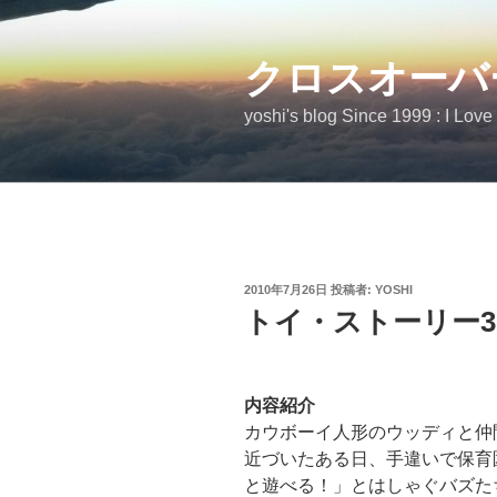
コ
ン
テ
クロスオーバ
ン
yoshi's blog Since 1999 : I Love
ツ
へ
ス
キ
ッ
プ
投
2010年7月26日
投稿者:
YOSHI
稿
トイ・ストーリー3
日:
内容紹介
カウボーイ人形のウッディと仲
近づいたある日、手違いで保育
と遊べる！」とはしゃぐバズた