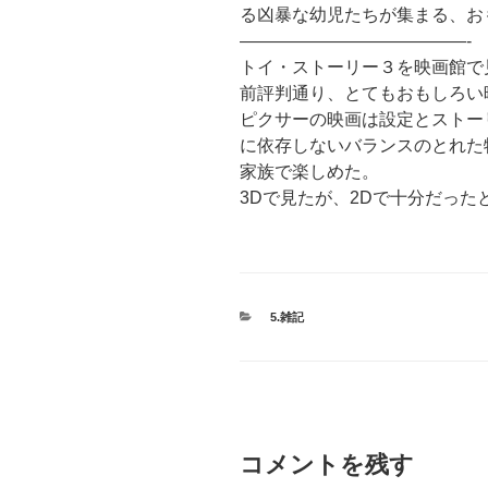
る凶暴な幼児たちが集まる、お
—————————————-
トイ・ストーリー３を映画館で
前評判通り、とてもおもしろい
ピクサーの映画は設定とストー
に依存しないバランスのとれた
家族で楽しめた。
3Dで見たが、2Dで十分だった
カ
5.雑記
テ
ゴ
リ
ー
コメントを残す