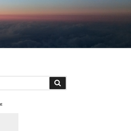
検
索
SE