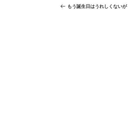
稿
の
もう誕生日はうれしくないが
投
ナ
稿
ビ
ゲ
ー
シ
ョ
ン