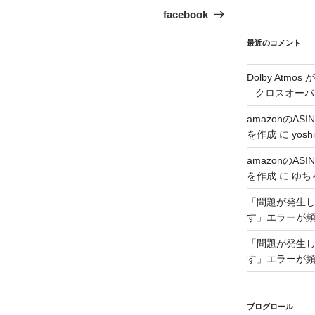
の
facebook
投
最近のコメント
稿
Dolby Atmo
– クロスオーバ
amazonのA
を作成
に
yoshi
amazonのA
を作成
に
ゆち
「問題が発生した
す」エラーが
「問題が発生した
す」エラーが
ブログロール