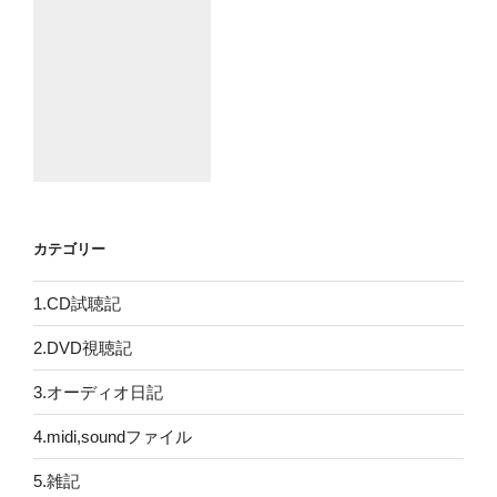
カテゴリー
1.CD試聴記
2.DVD視聴記
3.オーディオ日記
4.midi,soundファイル
5.雑記