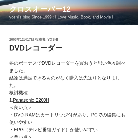
コ
クロスオーバー12
ン
yoshi's blog Since 1999 : I Love Music, Book, and Movie !!
テ
ン
ツ
投
2003年12月17日
投稿者:
YOSHI
へ
稿
DVDレコーダー
ス
日:
キ
ッ
冬のボーナスでDVDレコーダーを買おうと思い色々調べ
プ
ました。
結論は満足できるものがなく購入は先送りとなりまし
た。
検討機種
1.
Panasonic E200H
＜良い点＞
・DVD-RAMはカートリッジ付があり、PCでの編集にも
使いやすい
・EPG（テレビ番組ガイド）が使いやすい
＜悪い点＞