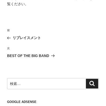
覧ください
。
投
前
前
稿
の
リプレイスメント
ナ
投
ビ
稿
次
次
ゲ
の
BEST OF THE BIG BAND
投
ー
稿
シ
ョ
ン
検
検
索
索:
GOOGLE ADSENSE