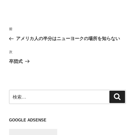
投
前
前
稿
の
アメリカ人の半分はニューヨークの場所を知らない
ナ
投
ビ
稿
次
次
ゲ
の
卒団式
投
ー
稿
シ
ョ
ン
検
検
索
索:
GOOGLE ADSENSE