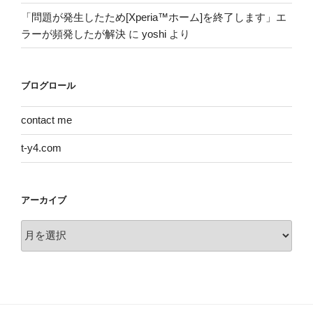
「問題が発生したため[Xperia™ホーム]を終了します」エ
ラーが頻発したが解決
に
yoshi
より
ブログロール
contact me
t-y4.com
アーカイブ
ア
ー
カ
イ
ブ