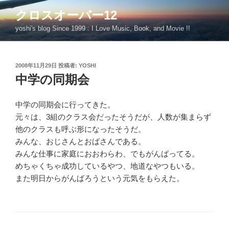
コ
クロスオーバー12
ン
yoshi's blog Since 1999 : I Love Music, Book, and Movie !!
テ
ン
ツ
投
2008年11月29日
投稿者:
YOSHI
へ
稿
中学の同期会
ス
日:
キ
ッ
中学の同期会に行ってきた。
プ
元々は、3組のクラス会だったそうだが、人数が集まらず
他のクラスも呼ぶ形になったそうだ。
みんな、おじさんとおばさんである。
みんな仕事に家庭におおわらわ、でもがんばってる。
めちゃくちゃ成功しているやつ、地道なやつもいる。
また明日からがんばろうという元気をもらえた。