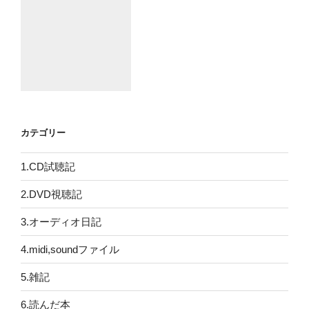
カテゴリー
1.CD試聴記
2.DVD視聴記
3.オーディオ日記
4.midi,soundファイル
5.雑記
6.読んだ本