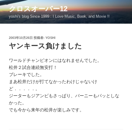
コ
クロスオーバー12
ン
yoshi's blog Since 1999 : I Love Music, Book, and Movie !!
テ
ン
ツ
投
2003年10月26日
投稿者:
YOSHI
へ
稿
ヤンキース負けました
ス
日:
キ
ッ
ワールドチャンピオンにはなれませんでした。
プ
松井２試合連続無安打！
ブレーキでした。
まあ松井だけが打てなかったわけじゃないけ
ど．．．．．。
ジーターもジアンビもさっぱり、バーニーもパッとしな
かった。
でも今から来年の松井が楽しみです。