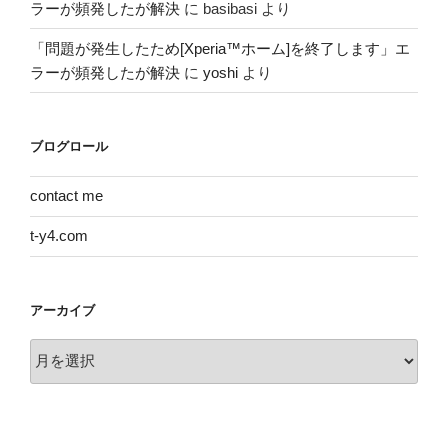
ラーが頻発したが解決
に
basibasi
より
「問題が発生したため[Xperia™ホーム]を終了します」エ
ラーが頻発したが解決
に
yoshi
より
ブログロール
contact me
t-y4.com
アーカイブ
ア
ー
カ
イ
ブ