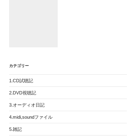
カテゴリー
1.CD試聴記
2.DVD視聴記
3.オーディオ日記
4.midi,soundファイル
5.雑記