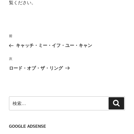
覧ください
。
投
前
前
稿
の
キャッチ・ミー・イフ・ユー・キャン
ナ
投
ビ
稿
次
次
ゲ
の
ロード・オブ・ザ・リング
投
ー
稿
シ
ョ
ン
検
検
索
索:
GOOGLE ADSENSE