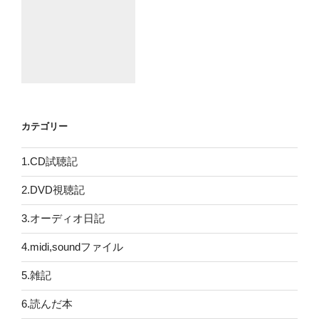
カテゴリー
1.CD試聴記
2.DVD視聴記
3.オーディオ日記
4.midi,soundファイル
5.雑記
6.読んだ本