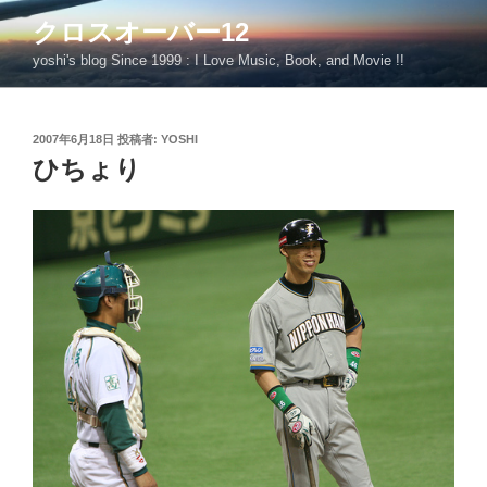
コ
クロスオーバー12
ン
yoshi's blog Since 1999 : I Love Music, Book, and Movie !!
テ
ン
ツ
投
2007年6月18日
投稿者:
YOSHI
へ
稿
ひちょり
ス
日:
キ
ッ
プ