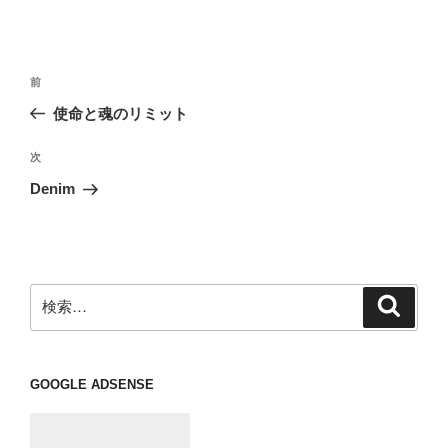
投
前
前
稿
の
使命と魂のリミット
ナ
投
ビ
稿
次
次
ゲ
の
Denim
投
ー
稿
シ
ョ
ン
検
検
索
索:
GOOGLE ADSENSE