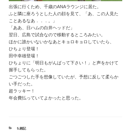
出張に行くため、千歳のANAラウンジに居た。
ふと隣に座ろうとした人の顔を見て、「あ、この人見た
ことあるなあ．．．。」
「ああ、日ハムの白井ヘッドだ」
翌日、広島で試合なので移動するところみたい。
ほかに誰かいないかなあとキョロキョロしていたら、
ひちょり登場！
田中幸雄登場！
ひちょりに「明日もがんばって下さい！」と声をかけて
握手してもらった。
ごつごつした手を想像していたが、予想に反して柔らか
い手だった。
超ラッキー！
年会費払っていてよかったと思った。
カ
5.雑記