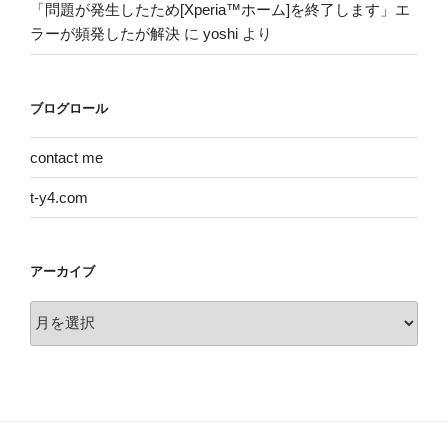
「問題が発生したため[Xperia™ホーム]を終了します」エ
ラーが頻発したが解決
に
yoshi
より
ブログロール
contact me
t-y4.com
アーカイブ
ア
ー
カ
イ
ブ