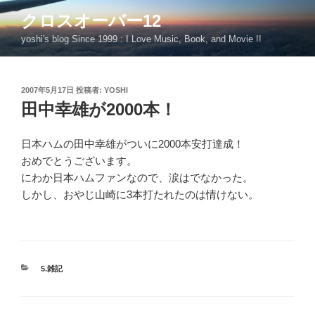
コ
クロスオーバー12
ン
yoshi's blog Since 1999 : I Love Music, Book, and Movie !!
テ
ン
ツ
投
2007年5月17日
投稿者:
YOSHI
へ
稿
田中幸雄が2000本！
ス
日:
キ
ッ
日本ハムの田中幸雄がついに2000本安打達成！
プ
おめでとうございます。
にわか日本ハムファンなので、涙はでなかった。
しかし、おやじ山崎に3本打たれたのは情けない。
カ
5.雑記
テ
ゴ
リ