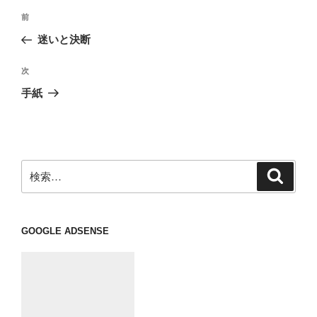
投
前
前
稿
の
迷いと決断
ナ
投
ビ
稿
次
次
ゲ
の
手紙
投
ー
稿
シ
ョ
ン
検
検
索
索:
GOOGLE ADSENSE