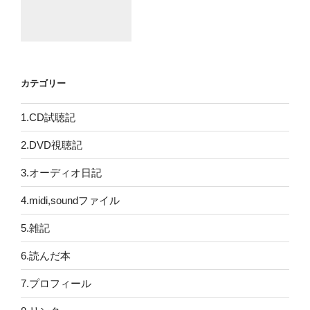
カテゴリー
1.CD試聴記
2.DVD視聴記
3.オーディオ日記
4.midi,soundファイル
5.雑記
6.読んだ本
7.プロフィール