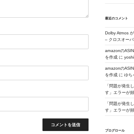
最近のコメント
Dolby Atmo
– クロスオーバ
amazonのA
を作成
に
yoshi
amazonのA
を作成
に
ゆち
「問題が発生した
す」エラーが
「問題が発生した
す」エラーが
ブログロール