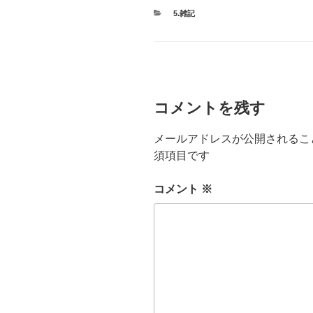
カ
5.雑記
テ
ゴ
リ
ー
コメントを残す
メールアドレスが公開されるこ
須項目です
コメント
※