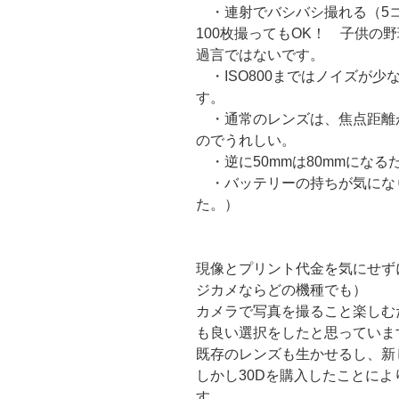
・連射でバシバシ撮れる（5
100枚撮ってもOK！ 子供の
過言ではないです。
・ISO800まではノイズが
す。
・通常のレンズは、焦点距離が1.
のでうれしい。
・逆に50mmは80mmになる
・バッテリーの持ちが気にな
た。）
現像とプリント代金を気にせず
ジカメならどの機種でも）
カメラで写真を撮ること楽しむ
も良い選択をしたと思っていま
既存のレンズも生かせるし、新
しかし30Dを購入したことに
す。