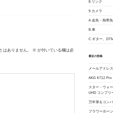
8.リンク
9.カメラ
A.金魚・熱帯魚
B.車
C.ギター、DT
とはありません。
※
が付いている欄は必
最近の投稿
メールアドレ
AKG K712 Pro
スター・ウォー
UHD コンプリ
万年筆をコン
フラワーホーン