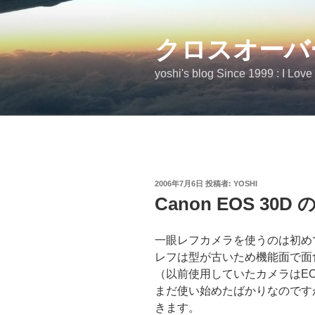
コ
ン
テ
クロスオーバ
ン
yoshi's blog Since 1999 : I Love
ツ
へ
ス
キ
ッ
プ
投
2006年7月6日
投稿者:
YOSHI
稿
Canon EOS 30D
日:
一眼レフカメラを使うのは初め
レフは型が古いため機能面で面
（以前使用していたカメラはEO
まだ使い始めたばかりなのです
きます。