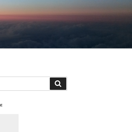
検
索
SE