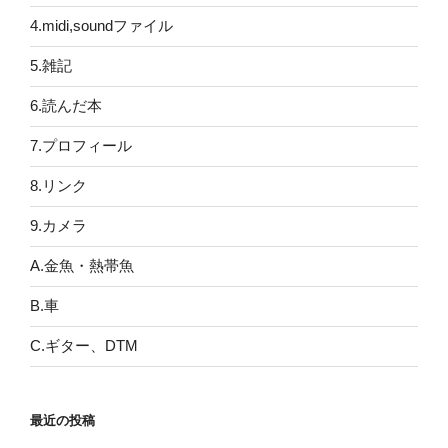
4.midi,soundファイル
5.雑記
6.読んだ本
7.プロフィール
8.リンク
9.カメラ
A.金魚・熱帯魚
B.車
C.ギター、DTM
最近の投稿