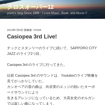
コ
クロスオーバー12
ン
yoshi's blog Since 1999 : I Love Music, Book, and Movie !!
テ
ン
ツ
投
2013年7月9日
投稿者:
YOSHI
へ
稿
Casiopea 3rd Live!
ス
日:
キ
ッ
チックとスタンリーのライブに続いて、SAPPORO CITY
プ
JAZZ のライブ2つ目。
Casiopea 3rd のライブに行ってきた。
以前 Casiopea 3rd のサウンドは、Youtubeのライブ映像を
見てがっかりしていた。
カシオペアの昔の曲は、向谷実のエッジの効いたキーボ
ードサウンドにより
生きるアレンジになっているため、大高女史のオルガン
では寂しい曲になってしまう。