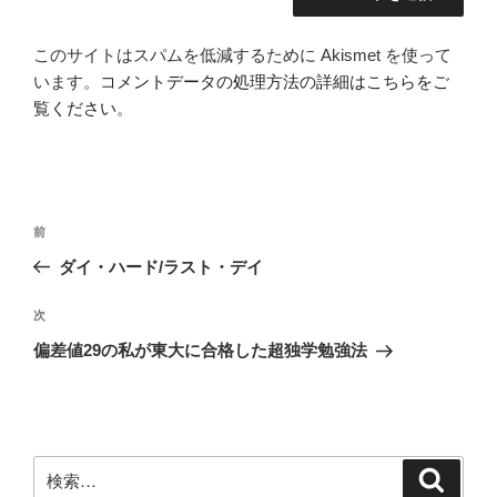
このサイトはスパムを低減するために Akismet を使って
います。
コメントデータの処理方法の詳細はこちらをご
覧ください
。
投
前
前
稿
の
ダイ・ハード/ラスト・デイ
ナ
投
ビ
稿
次
次
ゲ
の
偏差値29の私が東大に合格した超独学勉強法
投
ー
稿
シ
ョ
ン
検
検
索
索: