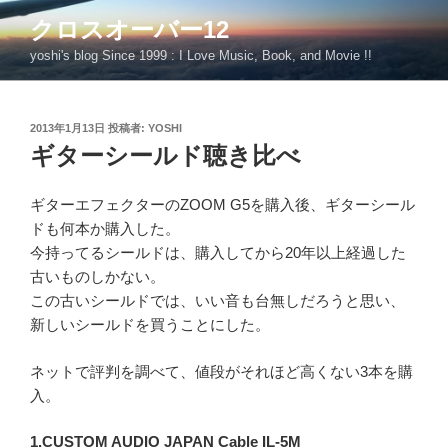
コ
クロスオーバー12
ン
yoshi's blog Since 1999 : I Love Music, Book, and Movie !!
テ
ン
ツ
投
2013年1月13日
投稿者:
YOSHI
へ
稿
ギターシールド聴き比べ
ス
日:
キ
ッ
ギターエフェクターのZOOM G5を購入後、ギターシール
プ
ドも何本か購入した。
今持ってるシールドは、購入してから20年以上経過した
古いものしかない。
この古いシールドでは、いい音も台無しだろうと思い、
新しいシールドを買うことにした。
ネットで評判を調べて、値段がそれほど高くない3本を購
入。
1.CUSTOM AUDIO JAPAN Cable IL-5M