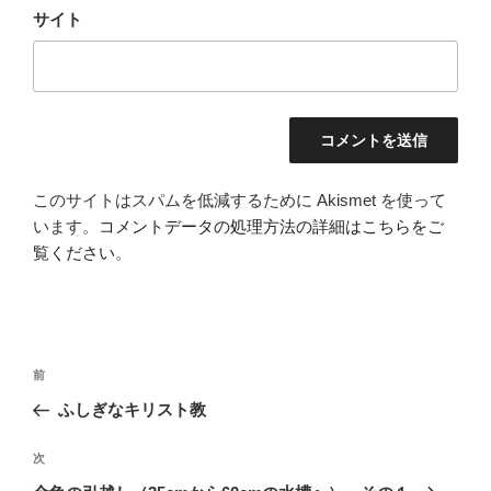
サイト
このサイトはスパムを低減するために Akismet を使って
います。
コメントデータの処理方法の詳細はこちらをご
覧ください
。
投
前
前
稿
の
ふしぎなキリスト教
ナ
投
ビ
稿
次
次
ゲ
の