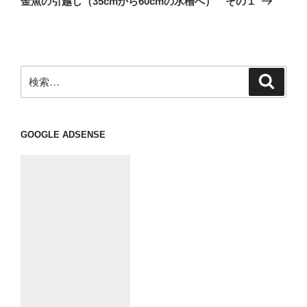
金魚の引越し（35cmから60cmの水槽へ） その１
投
ー
稿
シ
ョ
ン
検
検
索
索:
GOOGLE ADSENSE