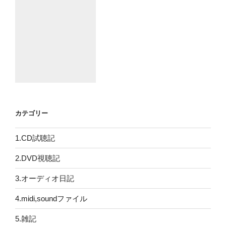
カテゴリー
1.CD試聴記
2.DVD視聴記
3.オーディオ日記
4.midi,soundファイル
5.雑記