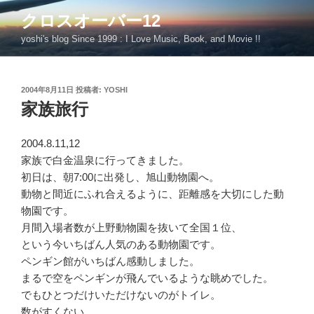
コ
クロスオーバー12
ン
yoshi's blog Since 1999 : I Love Music, Book, and Movie !!
テ
ン
ツ
投
2004年8月11日
投稿者:
YOSHI
へ
稿
家族旅行
ス
日:
キ
ッ
2004.8.11,12
プ
家族で白金温泉に行ってきました。
初日は、朝7:00に出発し、旭山動物園へ。
動物と間近にふれ合えるように、距離感を大切にした動
物園です。
月間入場者数が上野動物園を抜いて全国１位、
という今いちばん人気のある動物園です。
ペンギン館がいちばん感動しました。
まるで空をペンギンが飛んでいるような眺めでした。
でもひとつだけいただけないのがトイレ。
数がすくない、