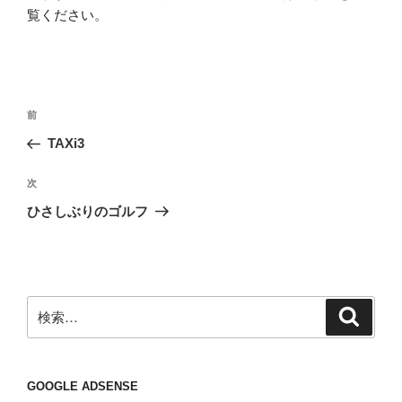
覧ください
。
投
前
前
稿
の
TAXi3
ナ
投
ビ
稿
次
次
ゲ
の
ひさしぶりのゴルフ
投
ー
稿
シ
ョ
ン
検
検
索
索:
GOOGLE ADSENSE