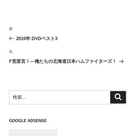
投
前
前
稿
の
2010年 DVDベスト3
ナ
投
ビ
稿
次
次
ゲ
の
F党宣言！—俺たちの北海道日本ハムファイターズ！
投
ー
稿
シ
ョ
ン
検
検
索
索:
GOOGLE ADSENSE