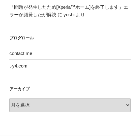
「問題が発生したため[Xperia™ホーム]を終了します」エ
ラーが頻発したが解決
に
yoshi
より
ブログロール
contact me
t-y4.com
アーカイブ
ア
ー
カ
イ
ブ