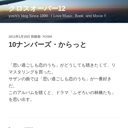
コ
クロスオーバー12
ン
yoshi's blog Since 1999 : I Love Music, Book, and Movie !!
テ
ン
ツ
投
2011年1月18日
投稿者:
YOSHI
へ
稿
10ナンバーズ・からっと
ス
日:
キ
ッ
プ
「思い過ごしも恋のうち」がどうしても聴きたくて、リ
マスタリングを買った。
サザンの曲では「思い過ごしも恋のうち」が一番好き
だ。
このアルバムを聴くと、ドラマ「ふぞろいの林檎たち」
を思い出す。