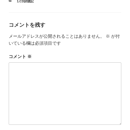
カ
1.CD試聴記
テ
ゴ
リ
ー
コメントを残す
メールアドレスが公開されることはありません。
※
が付
いている欄は必須項目です
コメント
※