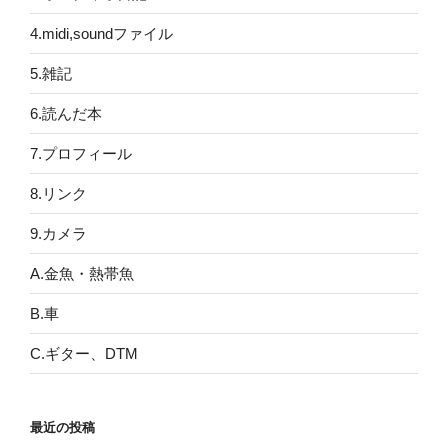
4.midi,soundファイル
5.雑記
6.読んだ本
7.プロフィール
8.リンク
9.カメラ
A.金魚・熱帯魚
B.車
C.ギター、DTM
最近の投稿