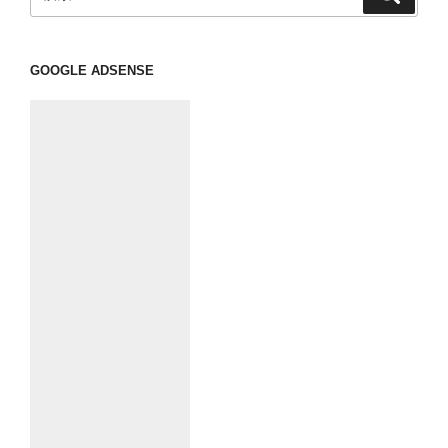
索
索:
GOOGLE ADSENSE