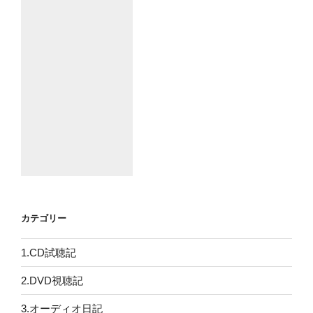
カテゴリー
1.CD試聴記
2.DVD視聴記
3.オーディオ日記