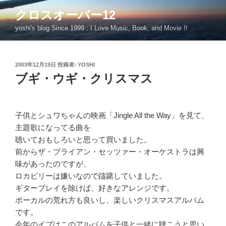
コ
クロスオーバー12
ン
yoshi's blog Since 1999 : I Love Music, Book, and Movie !!
テ
ン
ツ
投
2003年12月19日
投稿者:
YOSHI
へ
稿
ブギ・ウギ・クリスマス
ス
日:
キ
ッ
プ
子供とシュワちゃんの映画「Jingle All the Way」を見て、
主題歌になってる曲を
聴いておもしろいと思って買いました。
前からザ・ブライアン・セッツァー・オーケストラは興
味があったのですが、
ロカビリーは嫌いなので躊躇していました。
ギタープレイを除けば、好きなアレンジです。
ボーカルの荒れ方も良いし、楽しいクリスマスアルバム
です。
今年のイブはこのアルバムを子供と一緒に聴こうと思い