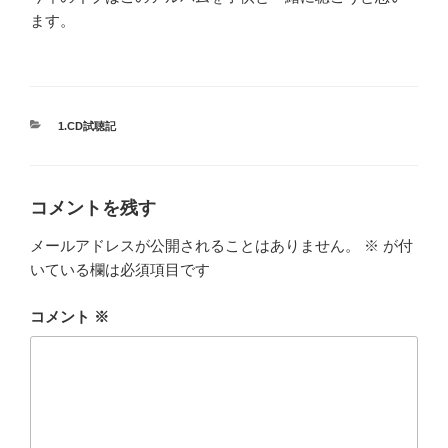
ます。
カ
1.CD試聴記
テ
ゴ
リ
ー
コメントを残す
メールアドレスが公開されることはありません。
※
が付
いている欄は必須項目です
コメント
※