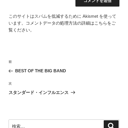
このサイトはスパムを低減するために Akismet を使って
います。
コメントデータの処理方法の詳細はこちらをご
覧ください
。
投
前
前
稿
の
BEST OF THE BIG BAND
ナ
投
ビ
稿
次
次
ゲ
の
スタンダード・インフルエンス
投
ー
稿
シ
ョ
ン
検
検