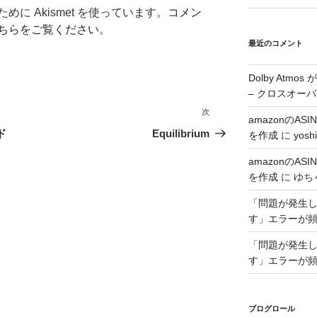
に Akismet を使っています。
コメン
ちらをご覧ください
。
最近のコメント
Dolby Atmo
– クロスオーバ
次
次
amazonのA
の
ド
Equilibrium
を作成
に
yoshi
投
amazonのA
稿
を作成
に
ゆち
「問題が発生した
す」エラーが
「問題が発生した
す」エラーが
ブログロール