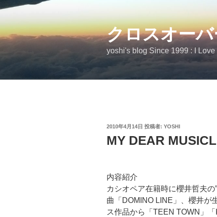
コ
ン
テ
クロスオーバ
ン
yoshi's blog Since 1999 : I Love
ツ
へ
ス
キ
ッ
プ
投
2010年4月14日
投稿者:
YOSHI
稿
MY DEAR MUSICL
日:
内容紹介
カシオペア在籍時に櫻井哲夫の
曲「DOMINO LINE」、櫻
ス作品から「TEEN TOWN」