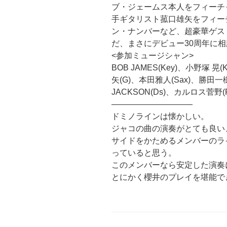
ブ・ジェームス本人をフィーチャー
手ギタリスト菰口雄矢をフィー
ン・ナンバーなど、超豪華ゲス
だ、まさにデビュー30周年に相
<参加ミュージシャン>
BOB JAMES(Key)、小野塚 
矢(G)、本田雅人(Sax)、勝田一樹
JACKSON(Ds)、カルロス菅野(P
——————————
ドミノラインは懐かしい。
ジャコの曲の演奏がとても良い
サイドをかためるメンバーのラ
っていると思う。
このメンバーなら安定した演奏
とにかく櫻井のプレイを堪能で