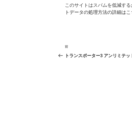
このサイトはスパムを低減するため
トデータの処理方法の詳細はこ
投
前
前
稿
の
トランスポーター3 アンリミテッ
投
ナ
稿
ビ
ゲ
ー
シ
ョ
ン