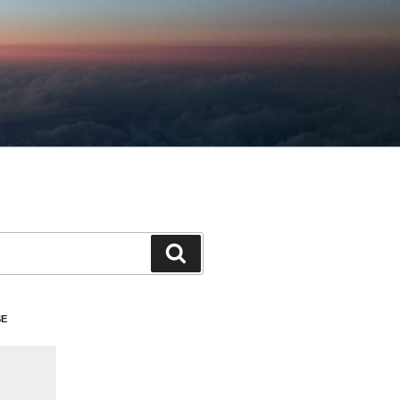
検
索
SE