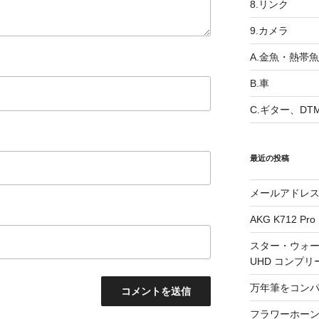
8.リンク
9.カメラ
A.金魚・熱帯魚
B.車
C.ギター、DT
最近の投稿
メールアドレ
AKG K712 Pro
スター・ウォー
UHD コンプリ
万年筆をコン
フラワーホーン