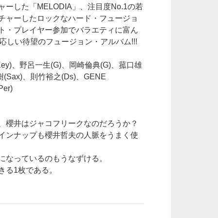
した「MELODIA」、注目度No.1の若
チャーしたロックなハード・フュージョ
ト・プレイヤー参加でバラエティに富ん
応しい待望のフュージョン・アルバム!!!
晃(Key)、野呂一生(G)、岡崎倫典(G)、菰口雄
(Sax)、則竹裕之(Ds)、GENE
er)
、櫻井はジャコフリークなのだろうか？
インナップも櫻井哲夫の人脈をうまく使
になっているのもうなずける。
きる1枚である。