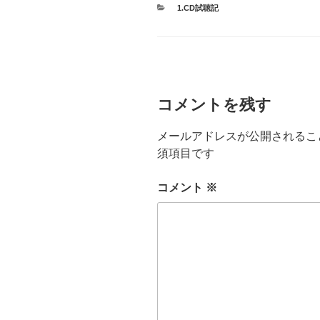
カ
1.CD試聴記
テ
ゴ
リ
ー
コメントを残す
メールアドレスが公開されるこ
須項目です
コメント
※