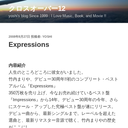
コ
クロスオーバー12
ン
yoshi's blog Since 1999 : I Love Music, Book, and Movie !!
テ
ン
ツ
投
2008年8月27日
投稿者:
YOSHI
へ
稿
Expressions
ス
日:
キ
ッ
プ
内容紹介
人生のところどころに彼女がいました。
竹内まりや、デビュー30周年!!初のコンプリート・ベスト
アルバム『Expressions』
350万枚を売り上げ、今なお売れ続けているベスト盤
『Impressions』から14年。デビュー30周年の今年、さら
にスケール・アップした究極ベスト盤が遂にリリース。
デビュー曲から、最新シングルまで。レーベルを超えた
選曲と、最新リマスター音源で聴く、竹内まりやの歴史
がここに!