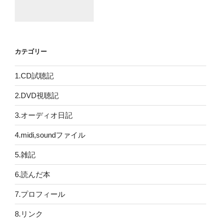
カテゴリー
1.CD試聴記
2.DVD視聴記
3.オーディオ日記
4.midi,soundファイル
5.雑記
6.読んだ本
7.プロフィール
8.リンク