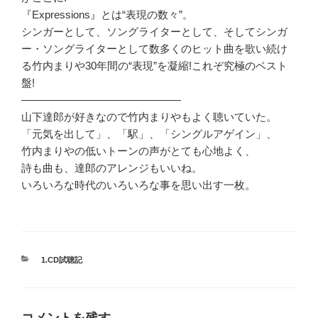
『Expressions』とは“表現の数々”。
シンガーとして、ソングライターとして、そしてシンガ
ー・ソングライターとして数多くのヒット曲を歌い続け
る竹内まりや30年間の“表現”を凝縮!これぞ究極のベスト
盤!
———————————————
山下達郎が好きなので竹内まりやもよく聴いていた。
「元気を出して」、「駅」、「シングルアゲイン」、
竹内まりやの低いトーンの声がとても心地よく、
詩も曲も、達郎のアレンジもいいね。
いろいろな時代のいろいろな事を思い出す一枚。
カ
1.CD試聴記
テ
ゴ
リ
ー
コメントを残す