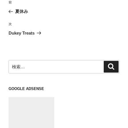
前
前
稿
の
夏休み
ナ
投
ビ
稿
次
次
ゲ
の
Dukey Treats
投
ー
稿
シ
ョ
ン
検
検
索
索:
GOOGLE ADSENSE