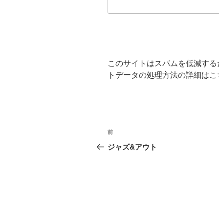
このサイトはスパムを低減するため
トデータの処理方法の詳細はこ
投
前
前
稿
の
ジャズ&アウト
投
ナ
稿
ビ
ゲ
ー