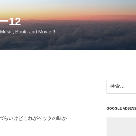
ー12
 Music, Book, and Movie !!
検
索:
GOOGLE ADSEN
づらいけどこれがベックの味か