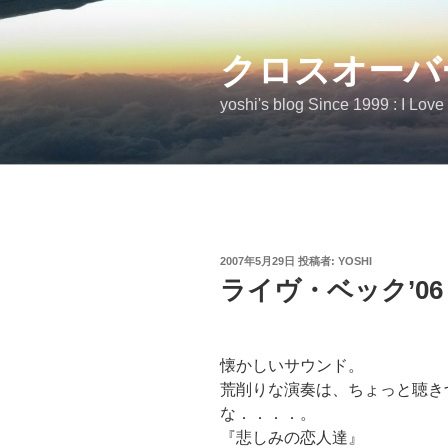
コ
ン
テ
クロスオーバ
ン
yoshi's blog Since 1999 : I Love
ツ
へ
ス
キ
ッ
プ
投
2007年5月29日
投稿者:
YOSHI
稿
ライヴ・ベック’06
日:
懐かしいサウンド。
荒削りな演奏は、ちょっと聴き
な．．．．。
『悲しみの恋人達』