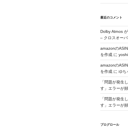
最近のコメント
Dolby Atmo
– クロスオーバ
amazonのA
を作成
に
yoshi
amazonのA
を作成
に
ゆち
「問題が発生した
す」エラーが
「問題が発生した
す」エラーが
ブログロール