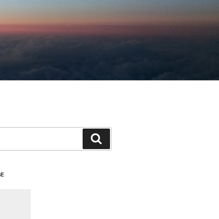
検
索
SE