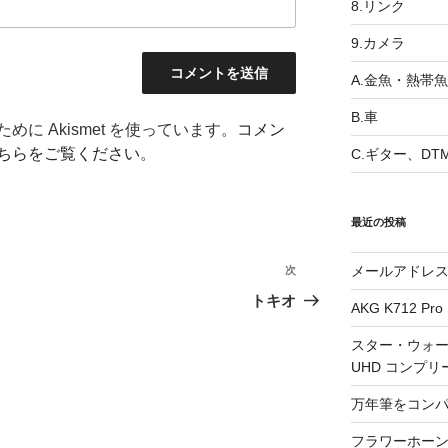
8.リンク
9.カメラ
A.金魚・熱帯魚
B.車
に Akismet を使っています。
コメン
ちらをご覧ください
。
C.ギター、DT
最近の投稿
メールアドレ
次
次
の
トキオ
AKG K712 Pro
投
稿
スター・ウォー
UHD コンプリ
万年筆をコン
フラワーホーン