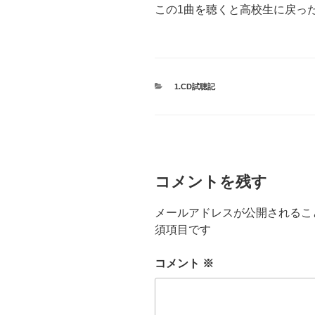
この1曲を聴くと高校生に戻っ
カ
1.CD試聴記
テ
ゴ
リ
ー
コメントを残す
メールアドレスが公開されるこ
須項目です
コメント
※