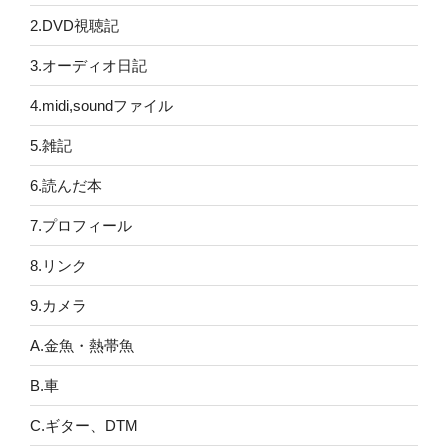
2.DVD視聴記
3.オーディオ日記
4.midi,soundファイル
5.雑記
6.読んだ本
7.プロフィール
8.リンク
9.カメラ
A.金魚・熱帯魚
B.車
C.ギター、DTM