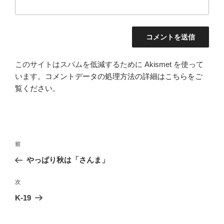
このサイトはスパムを低減するために Akismet を使って
います。
コメントデータの処理方法の詳細はこちらをご
覧ください
。
投
前
前
稿
の
やっぱり秋は「さんま」
ナ
投
ビ
稿
次
次
ゲ
の
K-19
投
ー
稿
シ