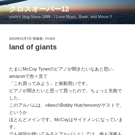
コ
クロスオーバー12
ン
yoshi's blog Since 1999 : I Love Music, Book, and Movie !!
テ
ン
ツ
投
2003年10月7日
投稿者:
YOSHI
へ
稿
land of giants
ス
日:
キ
ッ
プ
たまにMcCoy Tynerのピアノが聞きたいなあと思い、
amazonで色々見て
「これ買ってみよう」と衝動買いです。
ピアノが聞きたいと思って買ったので、ちょっと失敗で
した。
このアルバムは、vibesのBobby Hutchersonがゲストで、
というか
ほとんどメインです。McCoyはサイドメンになっていま
す。
でも何回か聴いてみるとアルバムとしては、曲も演奏も