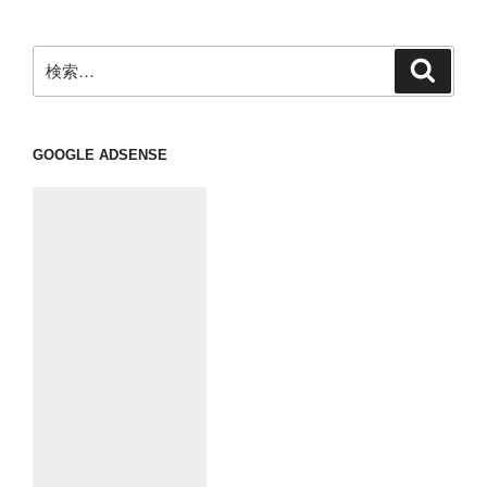
ョ
ン
検
検
索
索:
GOOGLE ADSENSE