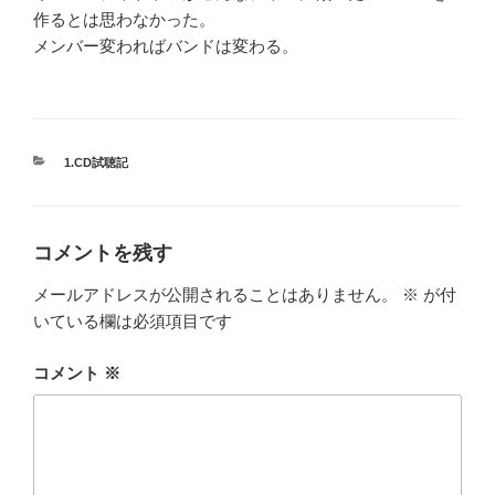
作るとは思わなかった。
メンバー変わればバンドは変わる。
カ
1.CD試聴記
テ
ゴ
リ
ー
コメントを残す
メールアドレスが公開されることはありません。
※
が付
いている欄は必須項目です
コメント
※