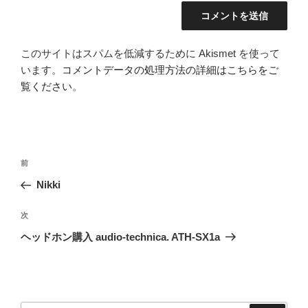
このサイトはスパムを低減するために Akismet を使って
います。
コメントデータの処理方法の詳細はこちらをご
覧ください
。
投
前
前
稿
の
Nikki
ナ
投
ビ
稿
次
次
ゲ
の
ヘッドホン購入 audio-technica. ATH-SX1a
投
ー
稿
シ
ョ