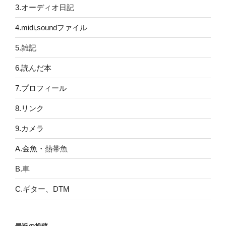
3.オーディオ日記
4.midi,soundファイル
5.雑記
6.読んだ本
7.プロフィール
8.リンク
9.カメラ
A.金魚・熱帯魚
B.車
C.ギター、DTM