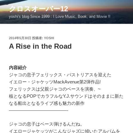
コ
クロスオーバー12
ン
yoshi's blog Since 1999 : I Love Music, Book, and Movie !!
テ
ン
ツ
投
2014年5月30日
投稿者:
YOSHI
へ
稿
A Rise in the Road
ス
日:
キ
ッ
プ
内容紹介
ジャコの息子フェリックス・パストリアスを迎えた
イエロー・ジャケッツMackAvenue第2弾作品!
フェリックスは父親ジャコのベースを演奏、~
核となるPOPでカラフルなY.J.サウンドはそのままに新た
なる船出となるライブ感も魅力の新作
—————————————-
ジャコの息子はベース弾けるんだね。
イエロージャケッツがこんなジャズに傾いたアルバムを