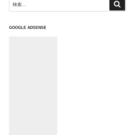
ン
検
検
索
索:
GOOGLE ADSENSE