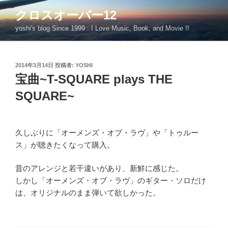
コ
クロスオーバー12
ン
yoshi's blog Since 1999 : I Love Music, Book, and Movie !!
テ
ン
ツ
投
2014年3月14日
投稿者:
YOSHI
へ
稿
宝曲~T-SQUARE plays THE
ス
日:
キ
SQUARE~
ッ
プ
久しぶりに「オーメンズ・オブ・ラヴ」や「トゥルー
ス」が聴きたくなって購入。
昔のアレンジと若干違いがあり、新鮮に感じた。
しかし「オーメンズ・オブ・ラヴ」のギター・ソロだけ
は、オリジナルのまま弾いて欲しかった。