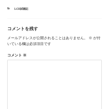
カ
1.CD試聴記
テ
ゴ
リ
ー
コメントを残す
メールアドレスが公開されることはありません。
※
が付
いている欄は必須項目です
コメント
※