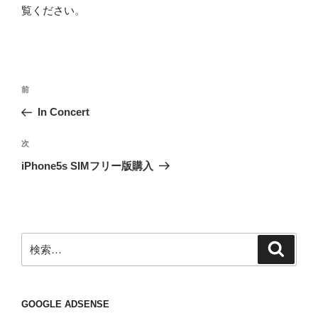
覧ください
。
投
前
前
稿
の
In Concert
ナ
投
ビ
稿
次
次
ゲ
の
iPhone5s SIMフリー版購入
投
ー
稿
シ
ョ
ン
検
検
索
索:
GOOGLE ADSENSE