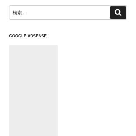
ョ
ン
検
検
索
索:
GOOGLE ADSENSE