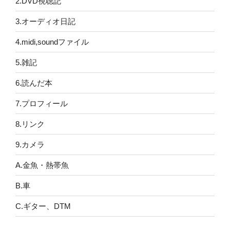
2.DVD視聴記
3.オーディオ日記
4.midi,soundファイル
5.雑記
6.読んだ本
7.プロフィール
8.リンク
9.カメラ
A.金魚・熱帯魚
B.車
C.ギター、DTM