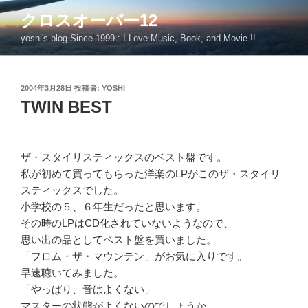
コ
クロスオーバー12
ン
yoshi's blog Since 1999 : I Love Music, Book, and Movie !!
テ
ン
ツ
投
2004年3月28日
投稿者:
YOSHI
へ
稿
TWIN BEST
ス
日:
キ
ッ
プ
ザ・スタイリスティックスのベスト盤です。
私が初めて買ってもらった洋楽のLPがこのザ・スタイリ
スティックスでした。
小学校の５、６年生だったと思います。
その時のLPはCD化されていないようなので、
思い出の品としてベスト盤を買いました。
「フロム・ザ・マウンテン」がお気に入りです。
早速聴いてみました。
「やっぱり、音はよくない」
マスターの状態がよくないのでしょうか．．．．．．。