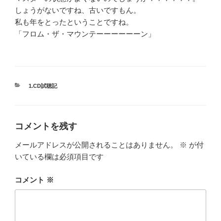
しょうがないですね、古いですもん。
私も年をとったということですね。
「フロム・ザ・マウンテーーーーーーン」
カ
1.CD試聴記
テ
ゴ
リ
ー
コメントを残す
メールアドレスが公開されることはありません。
※
が付
いている欄は必須項目です
コメント
※