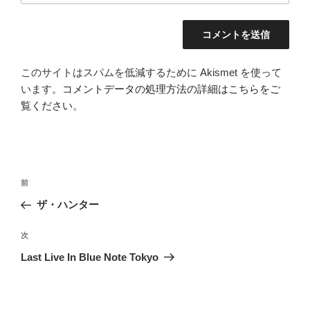
このサイトはスパムを低減するために Akismet を使って
います。
コメントデータの処理方法の詳細はこちらをご
覧ください
。
投
前
前
稿
の
ザ・ハンター
ナ
投
ビ
稿
次
次
ゲ
の
Last Live In Blue Note Tokyo
投
ー
稿
シ