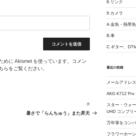
8.リンク
9.カメラ
A.金魚・熱帯魚
B.車
C.ギター、DT
に Akismet を使っています。
コメン
最近の投稿
ちらをご覧ください
。
メールアドレ
AKG K712 Pro
次
次
スター・ウォー
UHD コンプリ
の
暑さで「らんちゅう」また昇天
投
万年筆をコン
稿
フラワーホーン