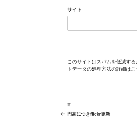
サイト
このサイトはスパムを低減するため
トデータの処理方法の詳細はこ
投
前
前
稿
の
円高につきflickr更新
投
ナ
稿
ビ