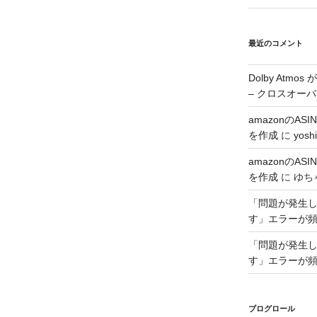
最近のコメント
Dolby Atmo
– クロスオーバ
amazonのA
を作成
に
yoshi
amazonのA
を作成
に
ゆち
「問題が発生した
す」エラーが
「問題が発生した
す」エラーが
ブログロール