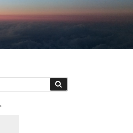
検
索
SE