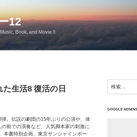
ー12
 Music, Book, and Movie !!
検
た生活8 復活の日
索:
GOOGLE ADSEN
8弾。伝説の劇団の15年ぶりの公演や、体
人の前での演奏など、人気脚本家の刺激に
。本書特別企画、東京サンシャインボー