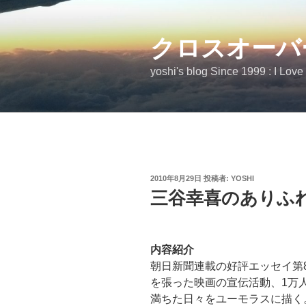
コ
ン
テ
クロスオーバ
ン
yoshi's blog Since 1999 : I Love
ツ
へ
ス
キ
ッ
プ
投
2010年8月29日
投稿者:
YOSHI
稿
三谷幸喜のありふれ
日:
内容紹介
朝日新聞連載の好評エッセイ第
を張った映画の宣伝活動、1万
満ちた日々をユーモラスに描く